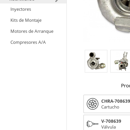
Inyectores
Kits de Montaje
Motores de Arranque
Compresores A/A
Pro
CHRA-70863
Cartucho
V-708639
Válvula