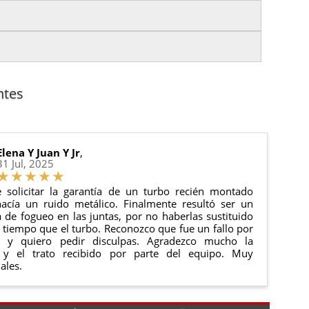
es.
nto del pedido para que puedas localizar tu paquete
uación).
anque y compresores de aire acondicionado.
cha de entrega.
ntes
 estado de tu pedido.
ciones generales
para más información.
Elena Y Juan Y Jr
,
31 Jul, 2025
 solicitar la garantía de un turbo recién montado
acía un ruido metálico. Finalmente resultó ser un
de fogueo en las juntas, por no haberlas sustituido
tiempo que el turbo. Reconozco que fue un fallo por
e y quiero pedir disculpas. Agradezco mucho la
 y el trato recibido por parte del equipo. Muy
ales.