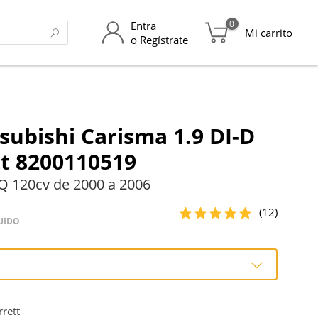
0
Entra
Mi carrito
o Regístrate
subishi Carisma 1.9 DI-D
t 8200110519
Q 120cv de 2000 a 2006
(12)
UIDO
o
rett