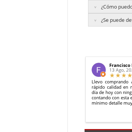
¿Cómo puedo 
Islas Baleares:
El t
La garantía varía se
Los plazos pueden va
¿Se puede dev
3 años de ga
Te enviaremos un co
2 años de ga
en todo momento.
6 meses de g
Sí, puedes devolver
Además, desde tu
p
Todas nuestras gara
Condiciones:
El producto
n
Debe devolve
Francisco
13 Ago, 2
Llevo comprando 
rápido calidad en 
día de hoy con ning
contando con esta e
mínimo detalle muy