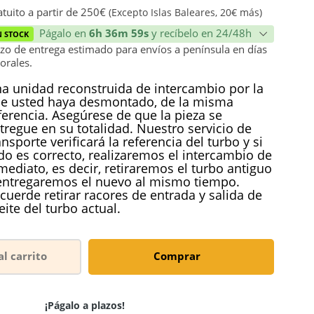
ión
tuito a partir de 250€
(Excepto Islas Baleares, 20€ más)
Págalo en
6h 36m 59s
y recíbelo en 24/48h
N STOCK
zo de entrega estimado para envíos a península en días
orales.
a unidad reconstruida de intercambio por la
e usted haya desmontado, de la misma
ferencia. Asegúrese de que la pieza se
tregue en su totalidad. Nuestro servicio de
ansporte verificará la referencia del turbo y si
do es correcto, realizaremos el intercambio de
mediato, es decir, retiraremos el turbo antiguo
entregaremos el nuevo al mismo tiempo.
cuerde retirar racores de entrada y salida de
eite del turbo actual.
al carrito
Comprar