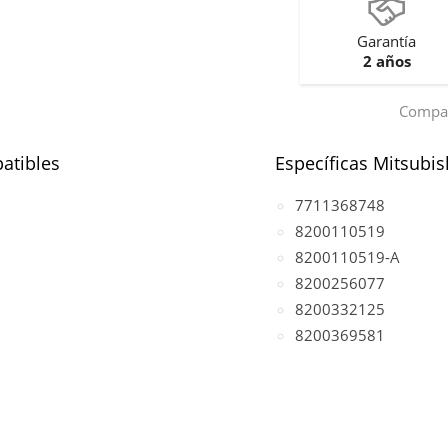
Garantía
2 años
Compar
atibles
Específicas Mitsubis
7711368748
8200110519
8200110519-A
8200256077
8200332125
8200369581