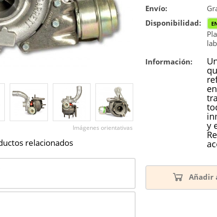
Envío:
Reconstrucc
Gra
Disponibilidad:
E
Nuevo
Pla
lab
Reforzado
Un
Información:
qu
re
en
tr
to
in
y 
Imágenes orientativas
Re
ductos relacionados
ac
9
Añadir 