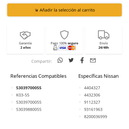
Añadir la selección al carrito
Garantía
Pago 100%
seguro
Envío
2 años
24/48h
Compartir:
Referencias Compatibles
Específicas Nissan
53039700055
4404327
K03-55
4432306
53039700055
9112327
53039880055
93161963
8200036999