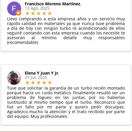
El producto
no debe haber sido montado ni
Francisco Moreno Martinez
,
Todas nuestras garantías cumplen con la legislación
13 Ago, 2025
manipulado
vigente. Consulta nuestras
condiciones generales
Debe devolverse en su
embalaje original
y en
para más información.
Llevo comprando a esta empresa años y un servicio muy
perfectas condiciones
rápido calidad en materiales ya que nunca tuve problema
a día de hoy con ningún turbo re acondicionado de ellos
seguiré contando con esta empresa cuando los necesite te
asesoran al mínimo detalle muy responsables
(recomendable)
Elena Y Juan Y Jr
,
31 Jul, 2025
Tuve que solicitar la garantía de un turbo recién montado
porque hacía un ruido metálico. Finalmente resultó ser un
problema de fogueo en las juntas, por no haberlas
sustituido al mismo tiempo que el turbo. Reconozco que
fue un fallo por mi parte y quiero pedir disculpas.
Agradezco mucho la atención y el trato recibido por parte
del equipo. Muy profesionales.