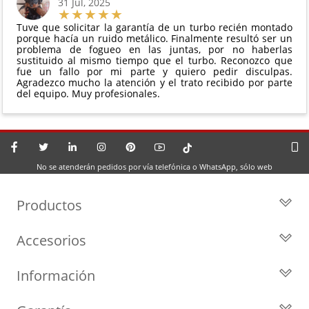
31 Jul, 2025
Tuve que solicitar la garantía de un turbo recién montado
porque hacía un ruido metálico. Finalmente resultó ser un
problema de fogueo en las juntas, por no haberlas
sustituido al mismo tiempo que el turbo. Reconozco que
fue un fallo por mi parte y quiero pedir disculpas.
Agradezco mucho la atención y el trato recibido por parte
del equipo. Muy profesionales.
No se atenderán pedidos por vía telefónica o WhatsApp, sólo web
Productos
Todos los Turbos
Accesorios
Turbos por Marca
Actuadores y Válvulas
Turbos Nuevos
Información
Geometrías
Turbos de Intercambio
Blog
Inyección
Cartuchos