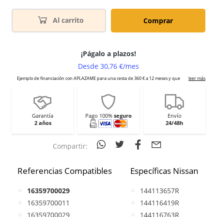
Al carrito
Comprar
Garantía
Pago 100%
seguro
Envío
2 años
24/48h
Compartir:
Referencias Compatibles
Específicas Nissan
16359700029
144113657R
16359700011
144116419R
16359700029
144116763R