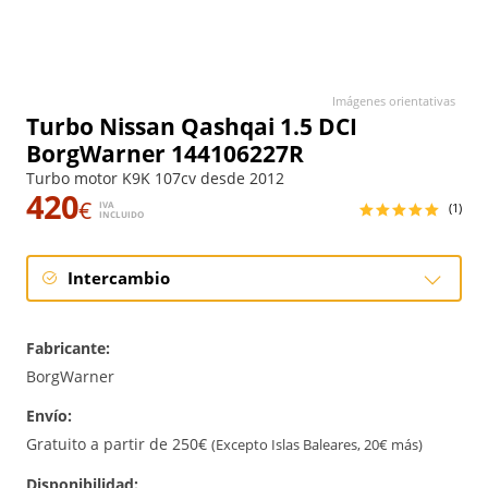
Imágenes orientativas
Turbo Nissan Qashqai 1.5 DCI
BorgWarner 144106227R
Turbo motor K9K 107cv desde 2012
420
€
IVA
(1)
INCLUIDO
Intercambio
Intercambio
Fabricante:
Reconstrucción
BorgWarner
Envío:
Nuevo
Gratuito a partir de 250€
(Excepto Islas Baleares, 20€ más)
Disponibilidad: