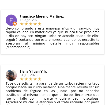
6 meses de garantía
: Inyectores de
Además, desde tu
panel de usuario
en nuestra web
intercambio, actuadores, motores de arranque
puedes ver en todo momento el estado de tu
Condiciones:
y compresores de aire acondicionado.
pedido.
El producto
no debe haber sido montado ni
Francisco Moreno Martinez
,
Todas nuestras garantías cumplen con la legislación
13 Ago, 2025
manipulado
vigente. Consulta nuestras
condiciones generales
Debe devolverse en su
embalaje original
y en
para más información.
Llevo comprando a esta empresa años y un servicio muy
perfectas condiciones
rápido calidad en materiales ya que nunca tuve problema
a día de hoy con ningún turbo re acondicionado de ellos
seguiré contando con esta empresa cuando los necesite te
asesoran al mínimo detalle muy responsables
(recomendable)
Elena Y Juan Y Jr
,
31 Jul, 2025
Tuve que solicitar la garantía de un turbo recién montado
porque hacía un ruido metálico. Finalmente resultó ser un
problema de fogueo en las juntas, por no haberlas
sustituido al mismo tiempo que el turbo. Reconozco que
fue un fallo por mi parte y quiero pedir disculpas.
Agradezco mucho la atención y el trato recibido por parte