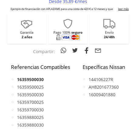
Garantía
Pago 100%
seguro
Envío
2 años
24/48h
Compartir:
Referencias Compatibles
Específicas Nissan
16359500030
144106227R
16359500025
AH8201677360
16359500030
16009401880
16359700025
16359700030
16359880025
16359880030