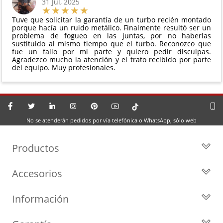
31 Jul, 2025
Tuve que solicitar la garantía de un turbo recién montado
porque hacía un ruido metálico. Finalmente resultó ser un
problema de fogueo en las juntas, por no haberlas
sustituido al mismo tiempo que el turbo. Reconozco que
fue un fallo por mi parte y quiero pedir disculpas.
Agradezco mucho la atención y el trato recibido por parte
del equipo. Muy profesionales.
No se atenderán pedidos por vía telefónica o WhatsApp, sólo web
Productos
Todos los Turbos
Accesorios
Turbos por Marca
Actuadores y Válvulas
Turbos Nuevos
Información
Geometrías
Turbos de Intercambio
Blog
Inyección
Cartuchos