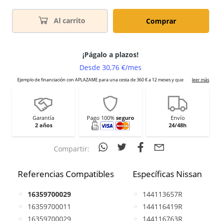
Al carrito
Comprar
Garantía
Pago 100%
seguro
Envío
2 años
24/48h
Compartir:
Referencias Compatibles
Específicas Nissan
16359700029
144113657R
16359700011
144116419R
16359700029
144116763R