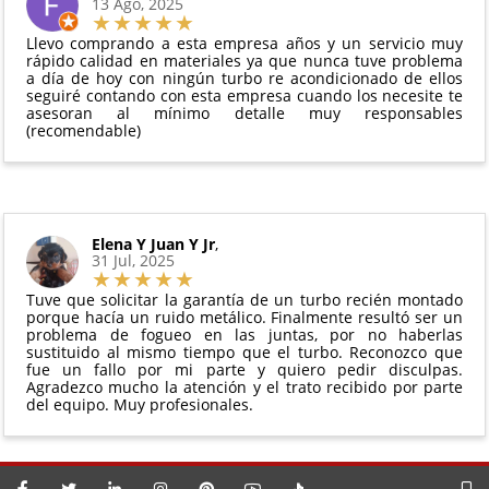
13 Ago, 2025
manipulado
vigente. Consulta nuestras
condiciones generales
Debe devolverse en su
embalaje original
y en
para más información.
Llevo comprando a esta empresa años y un servicio muy
perfectas condiciones
rápido calidad en materiales ya que nunca tuve problema
a día de hoy con ningún turbo re acondicionado de ellos
seguiré contando con esta empresa cuando los necesite te
asesoran al mínimo detalle muy responsables
(recomendable)
Elena Y Juan Y Jr
,
31 Jul, 2025
Tuve que solicitar la garantía de un turbo recién montado
porque hacía un ruido metálico. Finalmente resultó ser un
problema de fogueo en las juntas, por no haberlas
sustituido al mismo tiempo que el turbo. Reconozco que
fue un fallo por mi parte y quiero pedir disculpas.
Agradezco mucho la atención y el trato recibido por parte
del equipo. Muy profesionales.