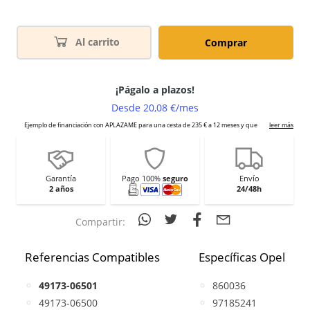
Al carrito
Comprar
Garantía
Pago 100%
seguro
Envío
2 años
24/48h
Compartir:
Referencias Compatibles
Específicas Opel
49173-06501
860036
49173-06500
97185241