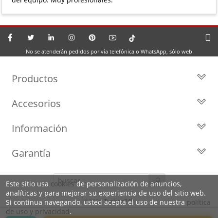
No se atenderán pedidos por vía telefónica o WhatsApp, sólo web
Productos
Todos los Turbos
Accesorios
Turbos por Marca
Actuadores y Válvulas
Turbos Nuevos
Información
Geometrías
Turbos de Intercambio
Blog
Inyección
Cartuchos
Garantía
Privacidad y Aviso Legal
Sensores
Reconstrucción de Turbos
Garantía de 2 años
Preguntas Frecuentes
Kits de Juntas
Líderes en el sector
Este sitio usa
cookies
de personalización de anuncios,
Identifica tu turbo
Motores de arranque
analíticas y para mejorar su experiencia de uso del sitio web.
Condiciones de venta,
Política de Cookies
©2026
Turbos24h
Si continua navegando, usted acepta el uso de nuestra
política
envíos y devoluciones
de uso y privacidad
.
Sobre Nosotros