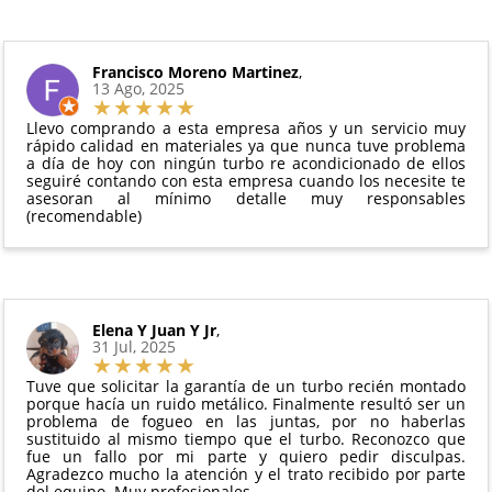
Además, desde tu
panel de usuario
en nuestra web
intercambio, actuadores, motores de arranque
puedes ver en todo momento el estado de tu
Condiciones:
y compresores de aire acondicionado.
pedido.
El producto
no debe haber sido montado ni
Francisco Moreno Martinez
,
Todas nuestras garantías cumplen con la legislación
13 Ago, 2025
manipulado
vigente. Consulta nuestras
condiciones generales
Debe devolverse en su
embalaje original
y en
para más información.
Llevo comprando a esta empresa años y un servicio muy
perfectas condiciones
rápido calidad en materiales ya que nunca tuve problema
a día de hoy con ningún turbo re acondicionado de ellos
seguiré contando con esta empresa cuando los necesite te
asesoran al mínimo detalle muy responsables
(recomendable)
Elena Y Juan Y Jr
,
31 Jul, 2025
Tuve que solicitar la garantía de un turbo recién montado
porque hacía un ruido metálico. Finalmente resultó ser un
problema de fogueo en las juntas, por no haberlas
sustituido al mismo tiempo que el turbo. Reconozco que
fue un fallo por mi parte y quiero pedir disculpas.
Agradezco mucho la atención y el trato recibido por parte
del equipo. Muy profesionales.