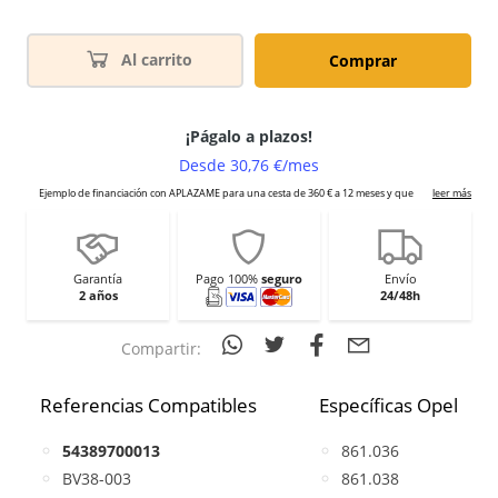
Al carrito
Comprar
Garantía
Pago 100%
seguro
Envío
2 años
24/48h
Compartir:
Referencias Compatibles
Específicas Opel
54389700013
861.036
BV38-003
861.038