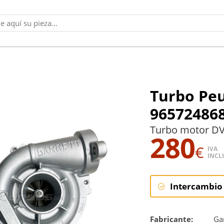
Turbo Peu
96572486
Turbo motor DV
280
€
IVA
INCL
Intercambio
Intercambi
Fabricante:
Gar