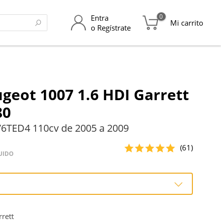
0
Entra
Mi carrito
o Regístrate
geot 1007 1.6 HDI Garrett
80
6TED4 110cv de 2005 a 2009
(61)
UIDO
o
rett