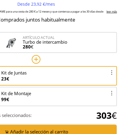
omprados juntos habitualmente
ARTÍCULO ACTUAL
Turbo de intercambio
280
€
Kit de Juntas
23€
Kit de Montaje
99€
303
€
 seleccionados:
Añadir la selección al carrito