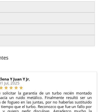
izas tu pedido antes de las
17:00 h
.
es.
nto del pedido para que puedas localizar tu paquete
uación).
anque y compresores de aire acondicionado.
cha de entrega.
ntes
 estado de tu pedido.
ciones generales
para más información.
Elena Y Juan Y Jr
,
31 Jul, 2025
 solicitar la garantía de un turbo recién montado
acía un ruido metálico. Finalmente resultó ser un
de fogueo en las juntas, por no haberlas sustituido
tiempo que el turbo. Reconozco que fue un fallo por
e y quiero pedir disculpas. Agradezco mucho la