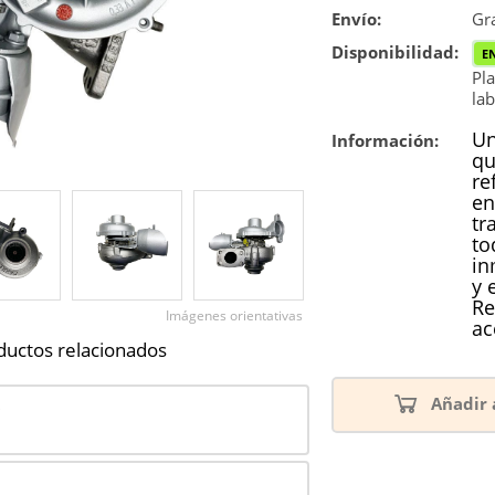
Envío:
Reconstrucc
Gra
Disponibilidad:
E
Nuevo
Pla
lab
Reforzado
Un
Información:
qu
re
en
tr
to
in
y 
Re
Imágenes orientativas
ac
ductos relacionados
Añadir 
0