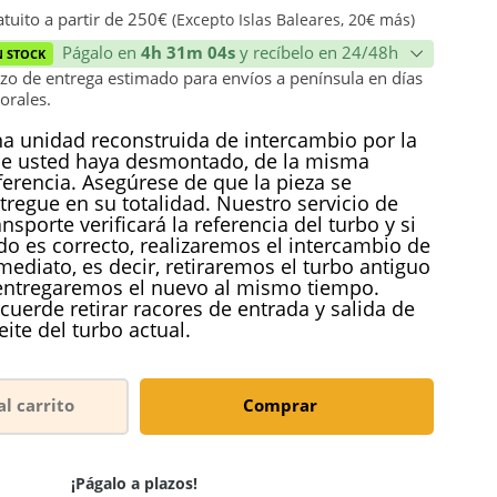
ión
tuito a partir de 250€
(Excepto Islas Baleares, 20€ más)
Págalo en
4h 31m 04s
y recíbelo en 24/48h
N STOCK
zo de entrega estimado para envíos a península en días
orales.
a unidad reconstruida de intercambio por la
e usted haya desmontado, de la misma
ferencia. Asegúrese de que la pieza se
tregue en su totalidad. Nuestro servicio de
ansporte verificará la referencia del turbo y si
do es correcto, realizaremos el intercambio de
mediato, es decir, retiraremos el turbo antiguo
entregaremos el nuevo al mismo tiempo.
cuerde retirar racores de entrada y salida de
eite del turbo actual.
al carrito
Comprar