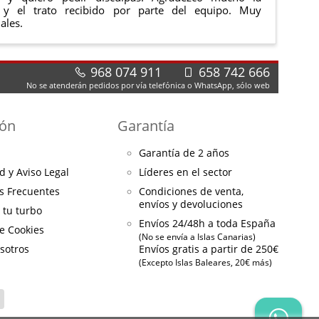
 y el trato recibido por parte del equipo. Muy
ales.
968 074 911
658 742 666
No se atenderán pedidos por vía telefónica o WhatsApp, sólo web
ión
Garantía
Garantía de 2 años
d y Aviso Legal
Líderes en el sector
s Frecuentes
Condiciones de venta,
envíos y devoluciones
a tu turbo
Envíos 24/48h a toda España
de Cookies
(No se envía a Islas Canarias)
sotros
Envíos gratis a partir de 250€
(Excepto Islas Baleares, 20€ más)