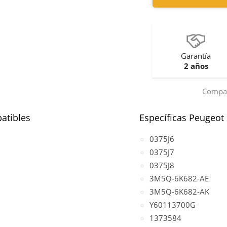
Garantía
2 años
Compar
atibles
Específicas Peugeot
0375J6
0375J7
0375J8
3M5Q-6K682-AE
3M5Q-6K682-AK
Y60113700G
1373584