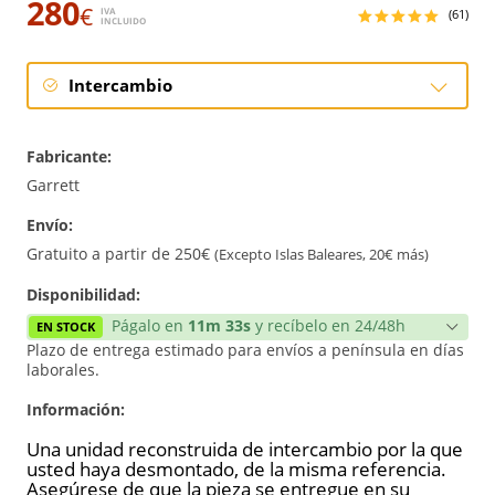
280
€
IVA
(61)
INCLUIDO
Intercambio
Intercambio
Fabricante:
Reconstrucción
Garrett
Envío:
Nuevo
Gratuito a partir de 250€
(Excepto Islas Baleares, 20€ más)
Reforzado
Disponibilidad:
Págalo en
11m 33s
y recíbelo en 24/48h
EN STOCK
Plazo de entrega estimado para envíos a península en días
laborales.
Información:
Una unidad reconstruida de intercambio por la que
usted haya desmontado, de la misma referencia.
Asegúrese de que la pieza se entregue en su