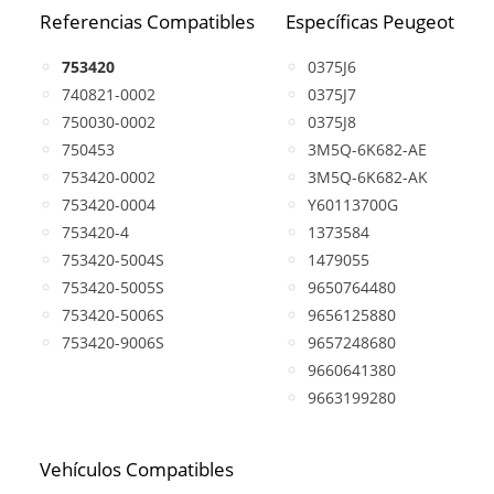
Referencias Compatibles
Específicas Peugeot
753420
0375J6
740821-0002
0375J7
750030-0002
0375J8
750453
3M5Q-6K682-AE
753420-0002
3M5Q-6K682-AK
753420-0004
Y60113700G
753420-4
1373584
753420-5004S
1479055
753420-5005S
9650764480
753420-5006S
9656125880
753420-9006S
9657248680
9660641380
9663199280
Vehículos Compatibles