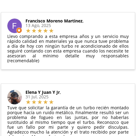
Además, desde tu
panel de usuario
en nuestra web
intercambio, actuadores, motores de arranque
puedes ver en todo momento el estado de tu
Condiciones:
y compresores de aire acondicionado.
pedido.
El producto
no debe haber sido montado ni
Francisco Moreno Martinez
,
Todas nuestras garantías cumplen con la legislación
13 Ago, 2025
manipulado
vigente. Consulta nuestras
condiciones generales
Debe devolverse en su
embalaje original
y en
para más información.
Llevo comprando a esta empresa años y un servicio muy
perfectas condiciones
rápido calidad en materiales ya que nunca tuve problema
a día de hoy con ningún turbo re acondicionado de ellos
seguiré contando con esta empresa cuando los necesite te
asesoran al mínimo detalle muy responsables
(recomendable)
Elena Y Juan Y Jr
,
31 Jul, 2025
Tuve que solicitar la garantía de un turbo recién montado
porque hacía un ruido metálico. Finalmente resultó ser un
problema de fogueo en las juntas, por no haberlas
sustituido al mismo tiempo que el turbo. Reconozco que
fue un fallo por mi parte y quiero pedir disculpas.
Agradezco mucho la atención y el trato recibido por parte