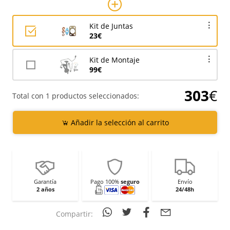
Kit de Juntas
23€
Kit de Montaje
99€
303
€
Total con 1 productos seleccionados:
Añadir la selección al carrito
Garantía
Pago 100%
seguro
Envío
2 años
24/48h
Compartir: