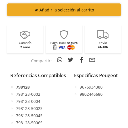
Añadir la selección al carrito
Garantía
Pago 100%
seguro
Envío
2 años
24/48h
Compartir:
Referencias Compatibles
Específicas Peugeot
798128
9676934380
798128-0002
9802446680
798128-0004
798128-5002S
798128-5004S
798128-5006S