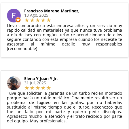
y compresores de aire acondicionado.
pedido.
El producto
no debe haber sido montado ni
Francisco Moreno Martinez
,
Todas nuestras garantías cumplen con la legislación
13 Ago, 2025
manipulado
vigente. Consulta nuestras
condiciones generales
Debe devolverse en su
embalaje original
y en
para más información.
Llevo comprando a esta empresa años y un servicio muy
perfectas condiciones
rápido calidad en materiales ya que nunca tuve problema
a día de hoy con ningún turbo re acondicionado de ellos
seguiré contando con esta empresa cuando los necesite te
asesoran al mínimo detalle muy responsables
(recomendable)
Elena Y Juan Y Jr
,
31 Jul, 2025
Tuve que solicitar la garantía de un turbo recién montado
porque hacía un ruido metálico. Finalmente resultó ser un
problema de fogueo en las juntas, por no haberlas
sustituido al mismo tiempo que el turbo. Reconozco que
fue un fallo por mi parte y quiero pedir disculpas.
Agradezco mucho la atención y el trato recibido por parte
del equipo. Muy profesionales.