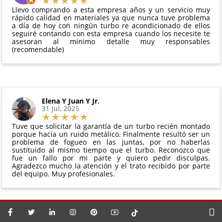
Debe devolverse en su
embalaje original
y en
para más información.
Llevo comprando a esta empresa años y un servicio muy
perfectas condiciones
rápido calidad en materiales ya que nunca tuve problema
a día de hoy con ningún turbo re acondicionado de ellos
seguiré contando con esta empresa cuando los necesite te
asesoran al mínimo detalle muy responsables
(recomendable)
Elena Y Juan Y Jr
,
31 Jul, 2025
Tuve que solicitar la garantía de un turbo recién montado
porque hacía un ruido metálico. Finalmente resultó ser un
problema de fogueo en las juntas, por no haberlas
sustituido al mismo tiempo que el turbo. Reconozco que
fue un fallo por mi parte y quiero pedir disculpas.
Agradezco mucho la atención y el trato recibido por parte
del equipo. Muy profesionales.