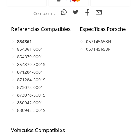
Compartir:
Referencias Compatibles
Específicas Porsche
854361
057145653N
854361-0001
057145653P
854379-0001
854379-5001S
871284-0001
871284-5001S
873078-0001
873078-5001S
880942-0001
880942-5001S
Vehículos Compatibles