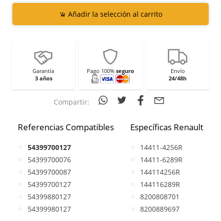
Añadir la selección al carrito
Garantía
Pago 100%
seguro
Envío
3 años
24/48h
Compartir:
Referencias Compatibles
Específicas Renault
54399700127
14411-4256R
54399700076
14411-6289R
54399700087
144114256R
54399700127
144116289R
54399880127
8200808701
54399980127
8200889697