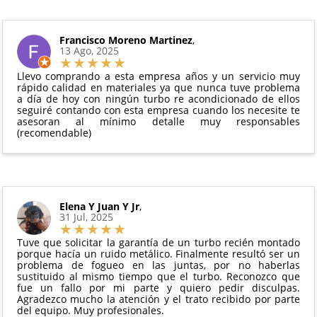
intercambio, actuadores, motores de arranque
puedes ver en todo momento el estado de tu
Condiciones:
y compresores de aire acondicionado.
pedido.
El producto
no debe haber sido montado ni
Francisco Moreno Martinez
,
Todas nuestras garantías cumplen con la legislación
13 Ago, 2025
manipulado
vigente. Consulta nuestras
condiciones generales
Debe devolverse en su
embalaje original
y en
para más información.
Llevo comprando a esta empresa años y un servicio muy
perfectas condiciones
rápido calidad en materiales ya que nunca tuve problema
a día de hoy con ningún turbo re acondicionado de ellos
seguiré contando con esta empresa cuando los necesite te
asesoran al mínimo detalle muy responsables
(recomendable)
Elena Y Juan Y Jr
,
31 Jul, 2025
Tuve que solicitar la garantía de un turbo recién montado
porque hacía un ruido metálico. Finalmente resultó ser un
problema de fogueo en las juntas, por no haberlas
sustituido al mismo tiempo que el turbo. Reconozco que
fue un fallo por mi parte y quiero pedir disculpas.
Agradezco mucho la atención y el trato recibido por parte
del equipo. Muy profesionales.