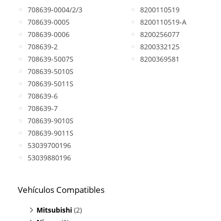
708639-0004/2/3
8200110519
708639-0005
8200110519-A
708639-0006
8200256077
708639-2
8200332125
708639-5007S
8200369581
708639-5010S
708639-5011S
708639-6
708639-7
708639-9010S
708639-9011S
53039700196
53039880196
Vehículos Compatibles
Mitsubishi
(2)