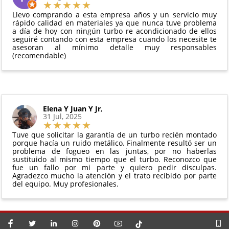
vigente. Consulta nuestras
condiciones generales
Debe devolverse en su
embalaje original
y en
para más información.
Llevo comprando a esta empresa años y un servicio muy
perfectas condiciones
rápido calidad en materiales ya que nunca tuve problema
a día de hoy con ningún turbo re acondicionado de ellos
seguiré contando con esta empresa cuando los necesite te
asesoran al mínimo detalle muy responsables
(recomendable)
Elena Y Juan Y Jr
,
31 Jul, 2025
Tuve que solicitar la garantía de un turbo recién montado
porque hacía un ruido metálico. Finalmente resultó ser un
problema de fogueo en las juntas, por no haberlas
sustituido al mismo tiempo que el turbo. Reconozco que
fue un fallo por mi parte y quiero pedir disculpas.
Agradezco mucho la atención y el trato recibido por parte
del equipo. Muy profesionales.