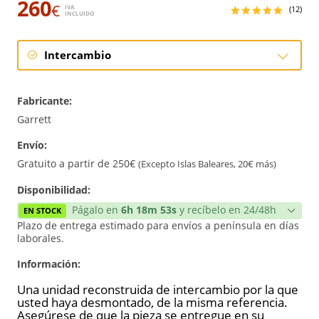
260
€
IVA
(12)
INCLUIDO
Intercambio
Intercambio
Fabricante:
Reconstrucción
Garrett
Envío:
Nuevo
Gratuito a partir de 250€
(Excepto Islas Baleares, 20€ más)
Reforzado
Disponibilidad:
Págalo en
6h 18m 52s
y recíbelo en 24/48h
EN STOCK
Plazo de entrega estimado para envíos a península en días
laborales.
Información:
Una unidad reconstruida de intercambio por la que
usted haya desmontado, de la misma referencia.
Asegúrese de que la pieza se entregue en su