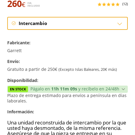
260
€
IVA
(12)
INCLUIDO
Intercambio
Intercambio
Fabricante:
Reconstrucción
Garrett
Envío:
Nuevo
Gratuito a partir de 250€
(Excepto Islas Baleares, 20€ más)
Reforzado
Disponibilidad:
Págalo en
11h 11m 08s
y recíbelo en 24/48h
EN STOCK
Plazo de entrega estimado para envíos a península en días
laborales.
Información:
Una unidad reconstruida de intercambio por la que
usted haya desmontado, de la misma referencia.
Asegúrese de que la pieza se entregue en su