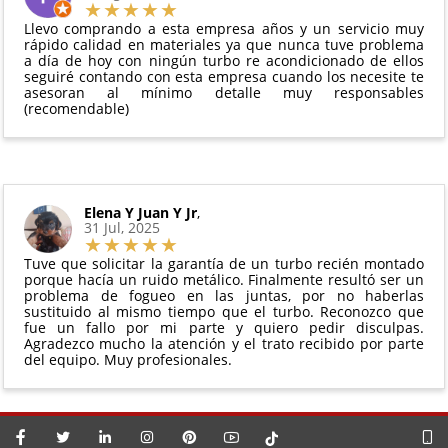
vigente. Consulta nuestras
condiciones generales
Debe devolverse en su
embalaje original
y en
para más información.
Llevo comprando a esta empresa años y un servicio muy
perfectas condiciones
rápido calidad en materiales ya que nunca tuve problema
a día de hoy con ningún turbo re acondicionado de ellos
seguiré contando con esta empresa cuando los necesite te
asesoran al mínimo detalle muy responsables
(recomendable)
Elena Y Juan Y Jr
,
31 Jul, 2025
Tuve que solicitar la garantía de un turbo recién montado
porque hacía un ruido metálico. Finalmente resultó ser un
problema de fogueo en las juntas, por no haberlas
sustituido al mismo tiempo que el turbo. Reconozco que
fue un fallo por mi parte y quiero pedir disculpas.
Agradezco mucho la atención y el trato recibido por parte
del equipo. Muy profesionales.