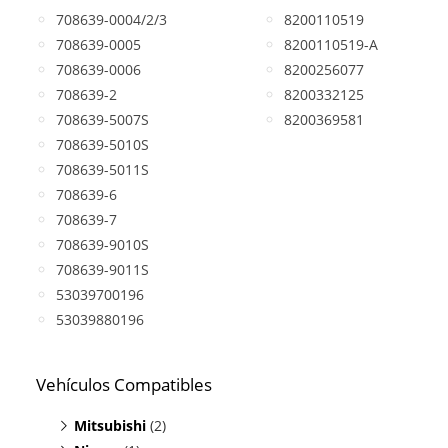
708639-0004/2/3
8200110519
708639-0005
8200110519-A
708639-0006
8200256077
708639-2
8200332125
708639-5007S
8200369581
708639-5010S
708639-5011S
708639-6
708639-7
708639-9010S
708639-9011S
53039700196
53039880196
Vehículos Compatibles
Mitsubishi
(2)