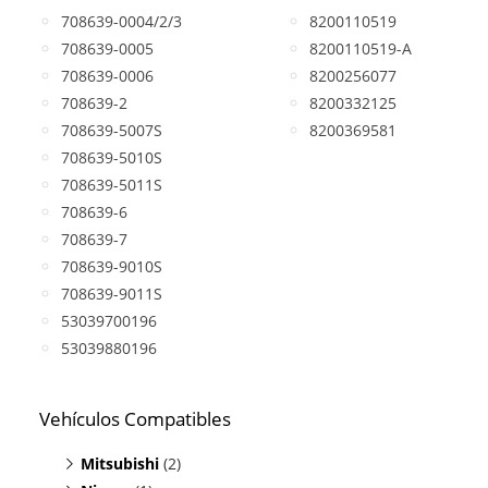
708639-0004/2/3
8200110519
708639-0005
8200110519-A
708639-0006
8200256077
708639-2
8200332125
708639-5007S
8200369581
708639-5010S
708639-5011S
708639-6
708639-7
708639-9010S
708639-9011S
53039700196
53039880196
Vehículos Compatibles
Mitsubishi
(2)