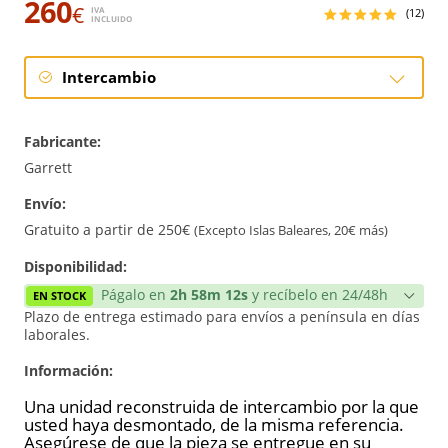
260
€
IVA
(12)
INCLUIDO
Intercambio
Intercambio
Fabricante:
Reconstrucción
Garrett
Envío:
Nuevo
Gratuito a partir de 250€
(Excepto Islas Baleares, 20€ más)
Reforzado
Disponibilidad:
Págalo en
2h 58m 12s
y recíbelo en 24/48h
EN STOCK
Plazo de entrega estimado para envíos a península en días
laborales.
Información:
Una unidad reconstruida de intercambio por la que
usted haya desmontado, de la misma referencia.
Asegúrese de que la pieza se entregue en su