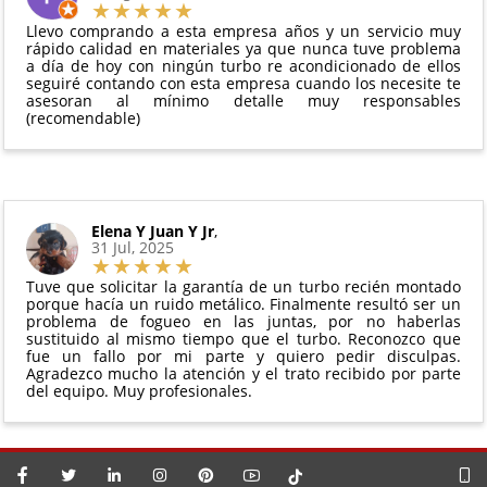
vigente. Consulta nuestras
condiciones generales
Debe devolverse en su
embalaje original
y en
para más información.
Llevo comprando a esta empresa años y un servicio muy
perfectas condiciones
rápido calidad en materiales ya que nunca tuve problema
a día de hoy con ningún turbo re acondicionado de ellos
seguiré contando con esta empresa cuando los necesite te
asesoran al mínimo detalle muy responsables
(recomendable)
Elena Y Juan Y Jr
,
31 Jul, 2025
Tuve que solicitar la garantía de un turbo recién montado
porque hacía un ruido metálico. Finalmente resultó ser un
problema de fogueo en las juntas, por no haberlas
sustituido al mismo tiempo que el turbo. Reconozco que
fue un fallo por mi parte y quiero pedir disculpas.
Agradezco mucho la atención y el trato recibido por parte
del equipo. Muy profesionales.