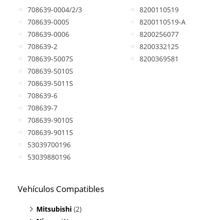
708639-0004/2/3
8200110519
708639-0005
8200110519-A
708639-0006
8200256077
708639-2
8200332125
708639-5007S
8200369581
708639-5010S
708639-5011S
708639-6
708639-7
708639-9010S
708639-9011S
53039700196
53039880196
Vehículos Compatibles
Mitsubishi
(2)