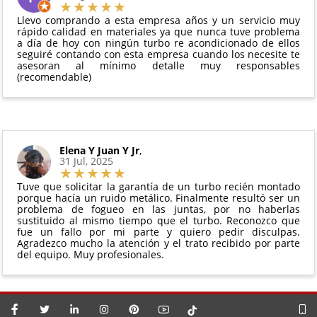
vigente. Consulta nuestras
condiciones generales
Debe devolverse en su
embalaje original
y en
para más información.
Llevo comprando a esta empresa años y un servicio muy
perfectas condiciones
rápido calidad en materiales ya que nunca tuve problema
a día de hoy con ningún turbo re acondicionado de ellos
seguiré contando con esta empresa cuando los necesite te
asesoran al mínimo detalle muy responsables
(recomendable)
Elena Y Juan Y Jr
,
31 Jul, 2025
Tuve que solicitar la garantía de un turbo recién montado
porque hacía un ruido metálico. Finalmente resultó ser un
problema de fogueo en las juntas, por no haberlas
sustituido al mismo tiempo que el turbo. Reconozco que
fue un fallo por mi parte y quiero pedir disculpas.
Agradezco mucho la atención y el trato recibido por parte
del equipo. Muy profesionales.