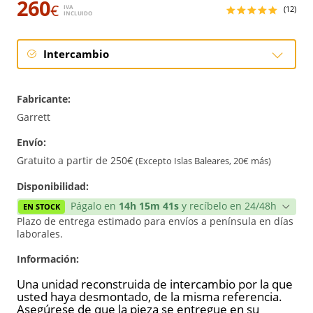
260
€
IVA
(12)
INCLUIDO
Intercambio
Intercambio
Fabricante:
Reconstrucción
Garrett
Envío:
Nuevo
Gratuito a partir de 250€
(Excepto Islas Baleares, 20€ más)
Reforzado
Disponibilidad:
Págalo en
14h 15m 41s
y recíbelo en 24/48h
EN STOCK
Plazo de entrega estimado para envíos a península en días
laborales.
Información:
Una unidad reconstruida de intercambio por la que
usted haya desmontado, de la misma referencia.
Asegúrese de que la pieza se entregue en su