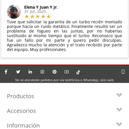
Elena Y Juan Y Jr
,
31 Jul, 2025
Tuve que solicitar la garantía de un turbo recién montado
porque hacía un ruido metálico. Finalmente resultó ser un
problema de fogueo en las juntas, por no haberlas
sustituido al mismo tiempo que el turbo. Reconozco que
fue un fallo por mi parte y quiero pedir disculpas.
Agradezco mucho la atención y el trato recibido por parte
del equipo. Muy profesionales.
No se atenderán pedidos por vía telefónica o WhatsApp, sólo web
Productos
Todos los Turbos
Accesorios
Turbos por Marca
Actuadores y Válvulas
Turbos Nuevos
Información
Geometrías