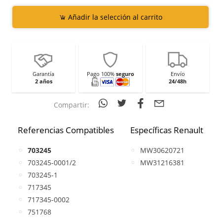
Añadir la selección al carrito
Garantía
Pago 100%
seguro
Envío
2 años
24/48h
Compartir:
Referencias Compatibles
Específicas Renault
703245
MW30620721
703245-0001/2
MW31216381
703245-1
717345
717345-0002
751768