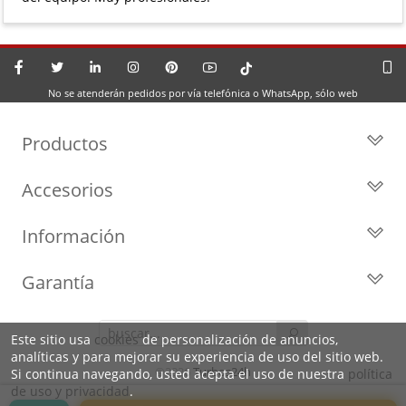
No se atenderán pedidos por vía telefónica o WhatsApp, sólo web
Productos
Todos los Turbos
Accesorios
Turbos por Marca
Actuadores y Válvulas
Turbos Nuevos
Información
Geometrías
Turbos de Intercambio
Blog
Inyección
Cartuchos
Garantía
Privacidad y Aviso Legal
Sensores
Reconstrucción de Turbos
Garantía de 2 años
Preguntas Frecuentes
Kits de Juntas
Líderes en el sector
Este sitio usa
cookies
de personalización de anuncios,
Identifica tu turbo
Motores de arranque
analíticas y para mejorar su experiencia de uso del sitio web.
Condiciones de venta,
Política de Cookies
©2026
Turbos24h
Si continua navegando, usted acepta el uso de nuestra
política
envíos y devoluciones
de uso y privacidad
.
Sobre Nosotros
Envíos 24/48h a toda España