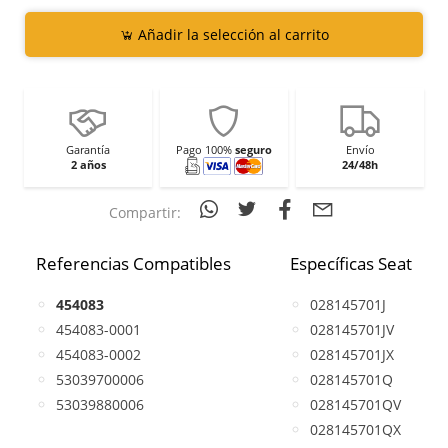
Añadir la selección al carrito
Garantía
Pago 100%
seguro
Envío
2 años
24/48h
Compartir:
Referencias Compatibles
Específicas Seat
454083
028145701J
454083-0001
028145701JV
454083-0002
028145701JX
53039700006
028145701Q
53039880006
028145701QV
028145701QX