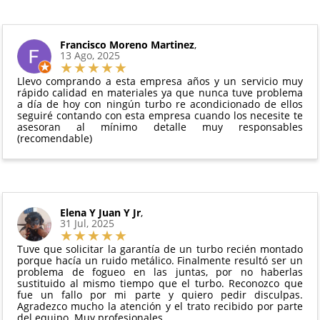
intercambio, actuadores, motores de arranque
puedes ver en todo momento el estado de tu
Condiciones:
y compresores de aire acondicionado.
pedido.
El producto
no debe haber sido montado ni
Francisco Moreno Martinez
,
Todas nuestras garantías cumplen con la legislación
13 Ago, 2025
manipulado
vigente. Consulta nuestras
condiciones generales
Debe devolverse en su
embalaje original
y en
para más información.
Llevo comprando a esta empresa años y un servicio muy
perfectas condiciones
rápido calidad en materiales ya que nunca tuve problema
a día de hoy con ningún turbo re acondicionado de ellos
seguiré contando con esta empresa cuando los necesite te
asesoran al mínimo detalle muy responsables
(recomendable)
Elena Y Juan Y Jr
,
31 Jul, 2025
Tuve que solicitar la garantía de un turbo recién montado
porque hacía un ruido metálico. Finalmente resultó ser un
problema de fogueo en las juntas, por no haberlas
sustituido al mismo tiempo que el turbo. Reconozco que
fue un fallo por mi parte y quiero pedir disculpas.
Agradezco mucho la atención y el trato recibido por parte
del equipo. Muy profesionales.