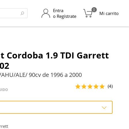
0
Entra
Mi carrito
o Regístrate
t Cordoba 1.9 TDI Garrett
02
/AHU/ALE/ 90cv de 1996 a 2000
(4)
UIDO
o
rett