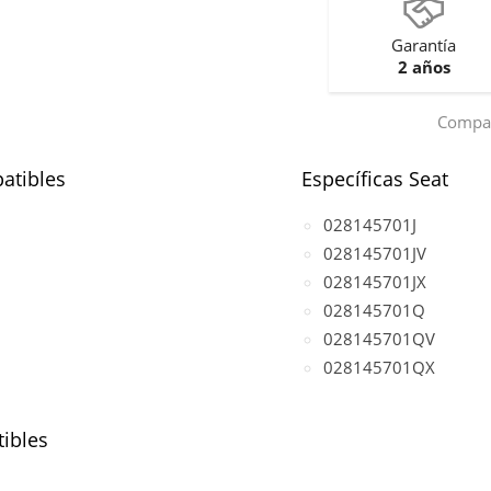
Garantía
2 años
Compar
atibles
Específicas Seat
028145701J
028145701JV
028145701JX
028145701Q
028145701QV
028145701QX
ibles