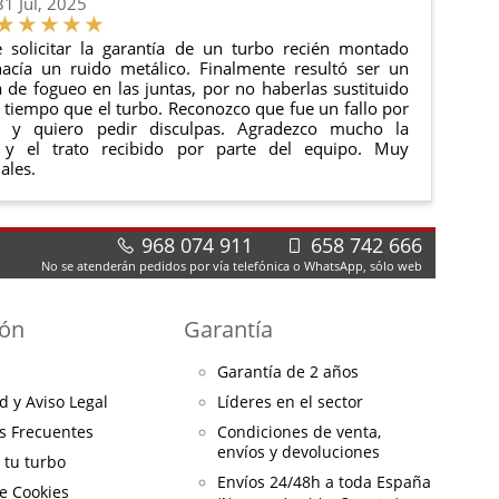
31 Jul, 2025
 solicitar la garantía de un turbo recién montado
acía un ruido metálico. Finalmente resultó ser un
de fogueo en las juntas, por no haberlas sustituido
tiempo que el turbo. Reconozco que fue un fallo por
e y quiero pedir disculpas. Agradezco mucho la
 y el trato recibido por parte del equipo. Muy
ales.
968 074 911
658 742 666
No se atenderán pedidos por vía telefónica o WhatsApp, sólo web
ión
Garantía
Garantía de 2 años
d y Aviso Legal
Líderes en el sector
s Frecuentes
Condiciones de venta,
envíos y devoluciones
a tu turbo
Envíos 24/48h a toda España
de Cookies