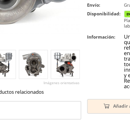
Envío:
Reconstrucc
Gra
Disponibilidad:
E
Pla
lab
Un
Información:
qu
re
en
tr
to
in
y 
Re
Imágenes orientativas
ac
ductos relacionados
Añadir 
3