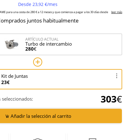
omprados juntos habitualmente
ARTÍCULO ACTUAL
Turbo de intercambio
280
€
Kit de Juntas
23€
303
€
 seleccionados:
Añadir la selección al carrito