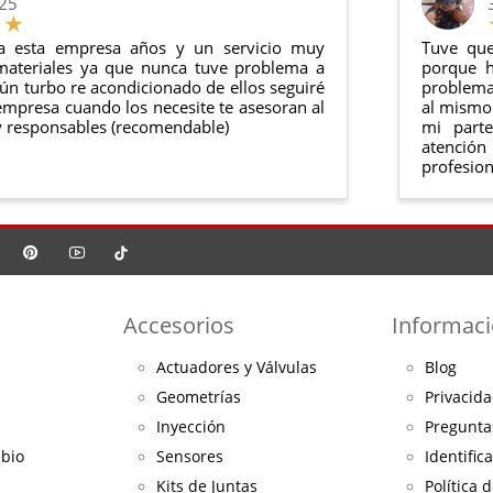
025
a esta empresa años y un servicio muy
Tuve que
materiales ya que nunca tuve problema a
porque h
ún turbo re acondicionado de ellos seguiré
problema 
mpresa cuando los necesite te asesoran al
al mismo 
 responsables (recomendable)
mi part
atención
profesion
Accesorios
Informac
Actuadores y Válvulas
Blog
Geometrías
Privacida
Inyección
Pregunta
mbio
Sensores
Identific
Kits de Juntas
Política 