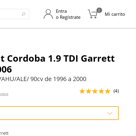
0
Entra
Mi carrito
o Regístrate
t Cordoba 1.9 TDI Garrett
006
/AHU/ALE/ 90cv de 1996 a 2000
(4)
UIDO
o
rett