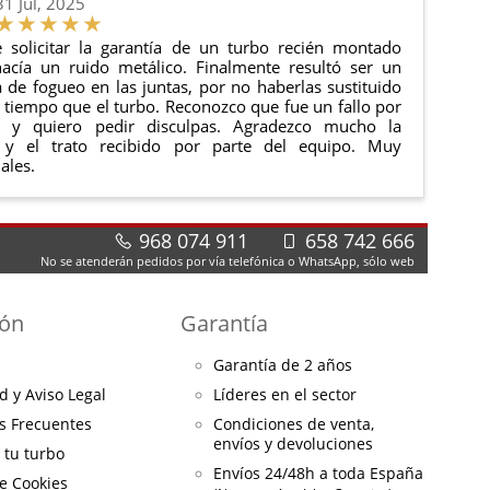
31 Jul, 2025
 solicitar la garantía de un turbo recién montado
acía un ruido metálico. Finalmente resultó ser un
de fogueo en las juntas, por no haberlas sustituido
tiempo que el turbo. Reconozco que fue un fallo por
e y quiero pedir disculpas. Agradezco mucho la
 y el trato recibido por parte del equipo. Muy
ales.
968 074 911
658 742 666
No se atenderán pedidos por vía telefónica o WhatsApp, sólo web
ión
Garantía
Garantía de 2 años
d y Aviso Legal
Líderes en el sector
s Frecuentes
Condiciones de venta,
envíos y devoluciones
a tu turbo
Envíos 24/48h a toda España
de Cookies