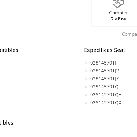
Garantía
2 años
Compar
atibles
Específicas Seat
028145701J
028145701JV
028145701JX
028145701Q
028145701QV
028145701QX
ibles