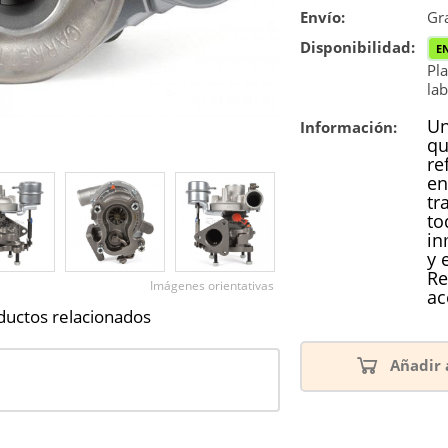
Envío:
Reconstrucc
Gra
Disponibilidad:
E
Pla
lab
Un
Información:
qu
re
en
tr
to
in
y 
Re
Imágenes orientativas
ac
ductos relacionados
Añadir 
3