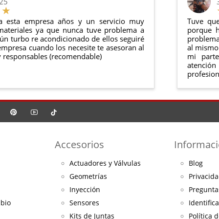
025
a esta empresa años y un servicio muy
Tuve que
materiales ya que nunca tuve problema a
porque h
ún turbo re acondicionado de ellos seguiré
problema 
mpresa cuando los necesite te asesoran al
al mismo 
 responsables (recomendable)
mi part
atención
profesion
Accesorios
Informac
Actuadores y Válvulas
Blog
Geometrías
Privacida
Inyección
Pregunta
mbio
Sensores
Identific
Kits de Juntas
Política 