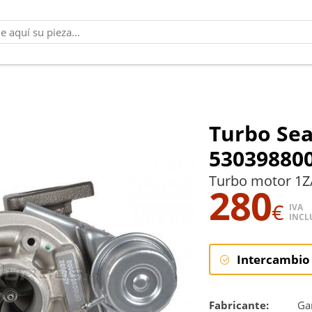
Turbo Sea
53039880
Turbo motor 1Z
280
€
IVA
INCL
Intercambio
Intercambi
Fabricante:
Gar