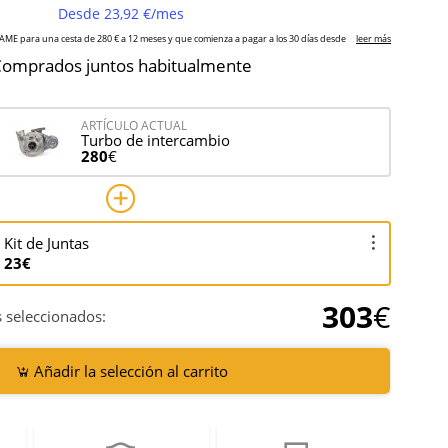
omprados juntos habitualmente
ARTÍCULO ACTUAL
Turbo de intercambio
280
€
Kit de Juntas
23€
303
€
 seleccionados:
Añadir la selección al carrito