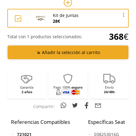
Kit de Juntas
28€
368
€
Total con 1 productos seleccionados:
Añadir la selección al carrito
Garantía
Pago 100%
seguro
Envío
2 años
24/48h
Compartir:
Referencias Compatibles
Específicas Seat
721021
038253016G