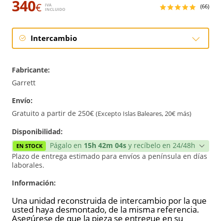
340
€
IVA
(66)
INCLUIDO
Intercambio
Intercambio
Fabricante:
Reconstrucción
Garrett
Envío:
Nuevo
Gratuito a partir de 250€
(Excepto Islas Baleares, 20€ más)
Reforzado
Disponibilidad:
Págalo en
15h 42m 03s
y recíbelo en 24/48h
EN STOCK
Plazo de entrega estimado para envíos a península en días
laborales.
Información:
Una unidad reconstruida de intercambio por la que
usted haya desmontado, de la misma referencia.
Asegúrese de que la pieza se entregue en su