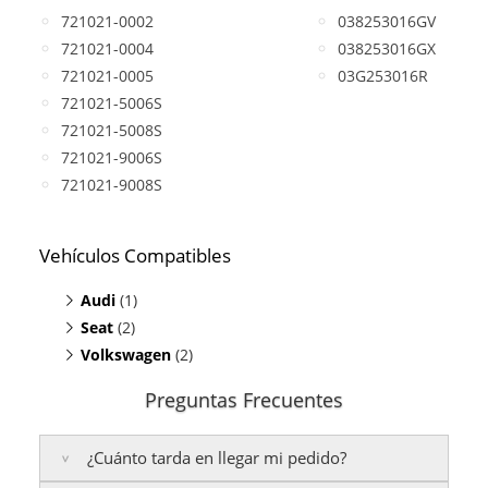
721021-0002
038253016GV
721021-0004
038253016GX
721021-0005
03G253016R
721021-5006S
721021-5008S
721021-9006S
721021-9008S
Vehículos Compatibles
Audi
(1)
Seat
A3 1.9 TDI
(2)
(motor ARL)
Volkswagen
Ibiza 1.9 TDI
(2)
(motor ARL)
Toledo 1.9 TDI
Bora 1.9 TDI
(motor ARL)
(motor ARL)
Preguntas Frecuentes
Golf IV 1.9 TDI
(motor ARL)
¿Cuánto tarda en llegar mi pedido?