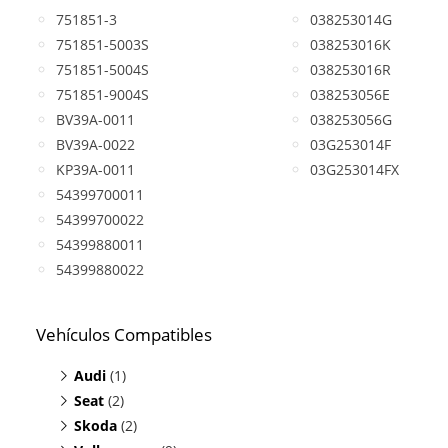
751851-3
038253014G
751851-5003S
038253016K
751851-5004S
038253016R
751851-9004S
038253056E
BV39A-0011
038253056G
BV39A-0022
03G253014F
KP39A-0011
03G253014FX
54399700011
54399700022
54399880011
54399880022
Vehículos Compatibles
Audi
(1)
Seat
A3 1.9 TDI
(2)
(motor BJB/BKC/BXE/BRU/BXF/)
Skoda
Altea 1.9 TDI
(2)
(motor BJB/BKC/BXE/BRU/BXF/)