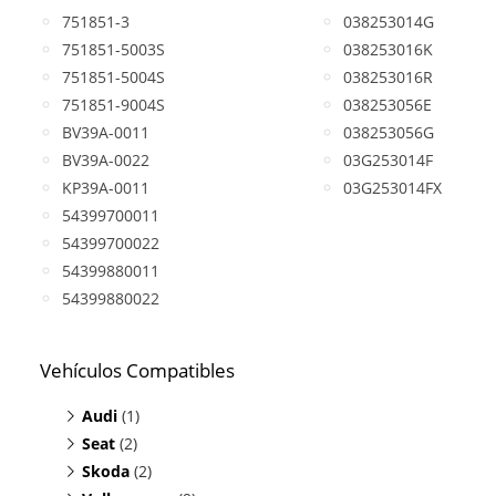
751851-3
038253014G
751851-5003S
038253016K
751851-5004S
038253016R
751851-9004S
038253056E
BV39A-0011
038253056G
BV39A-0022
03G253014F
KP39A-0011
03G253014FX
54399700011
54399700022
54399880011
54399880022
Vehículos Compatibles
Audi
(1)
Seat
A3 1.9 TDI
(2)
(motor BJB/BKC/BXE/BRU/BXF/)
Skoda
Altea 1.9 TDI
(2)
(motor BJB/BKC/BXE/BRU/BXF/)