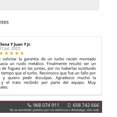
es.
nto del pedido para que puedas localizar tu paquete
uación).
anque y compresores de aire acondicionado.
cha de entrega.
ntes
 estado de tu pedido.
ciones generales
para más información.
Elena Y Juan Y Jr
,
31 Jul, 2025
 solicitar la garantía de un turbo recién montado
acía un ruido metálico. Finalmente resultó ser un
de fogueo en las juntas, por no haberlas sustituido
tiempo que el turbo. Reconozco que fue un fallo por
e y quiero pedir disculpas. Agradezco mucho la
 y el trato recibido por parte del equipo. Muy
ales.
968 074 911
658 742 666
No se atenderán pedidos por vía telefónica o WhatsApp, sólo web