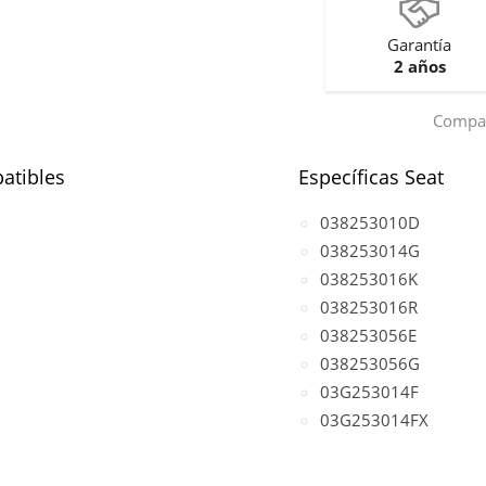
Garantía
2 años
Compar
atibles
Específicas Seat
038253010D
038253014G
038253016K
038253016R
038253056E
038253056G
03G253014F
03G253014FX