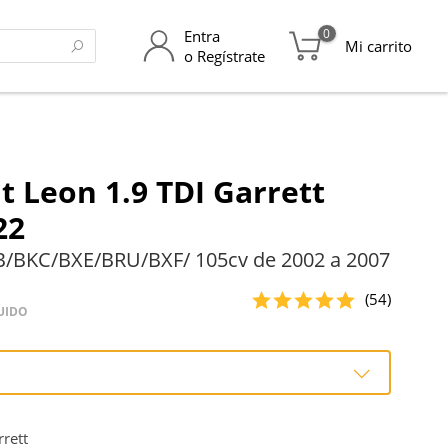
0
Entra
Mi carrito
o Regístrate
t Leon 1.9 TDI Garrett
22
B/BKC/BXE/BRU/BXF/ 105cv de 2002 a 2007
(54)
UIDO
o
rett