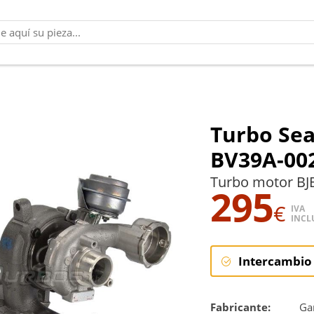
Turbo Sea
BV39A-00
Turbo motor BJ
295
€
IVA
INCL
Intercambio
Intercambi
Fabricante:
Gar