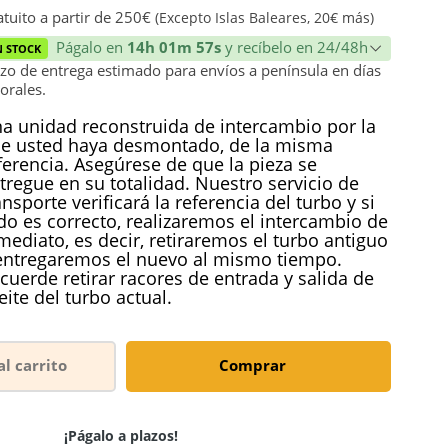
ión
tuito a partir de 250€
(Excepto Islas Baleares, 20€ más)
Págalo en
14h 01m 56s
y recíbelo en 24/48h
N STOCK
zo de entrega estimado para envíos a península en días
orales.
a unidad reconstruida de intercambio por la
e usted haya desmontado, de la misma
ferencia. Asegúrese de que la pieza se
tregue en su totalidad. Nuestro servicio de
ansporte verificará la referencia del turbo y si
do es correcto, realizaremos el intercambio de
mediato, es decir, retiraremos el turbo antiguo
entregaremos el nuevo al mismo tiempo.
cuerde retirar racores de entrada y salida de
eite del turbo actual.
al carrito
Comprar