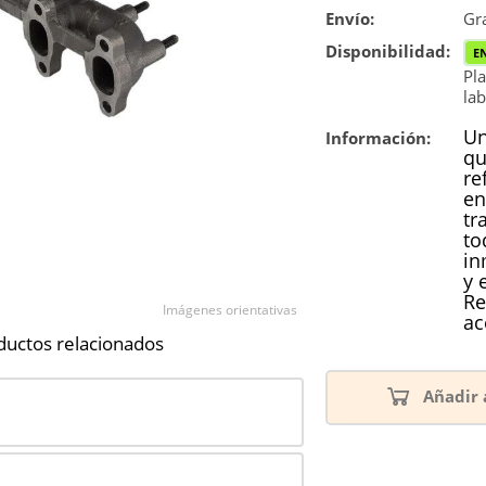
Envío:
Reconstrucc
Gra
Disponibilidad:
E
Nuevo
Pla
lab
Reforzado
Un
Información:
qu
re
en
tr
to
in
y 
Re
Imágenes orientativas
ac
ductos relacionados
Añadir 
1