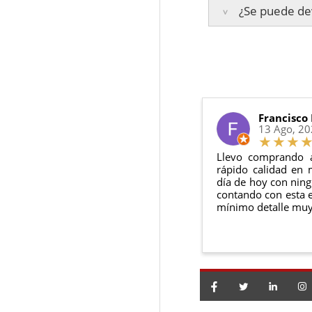
Los plazos pueden va
¿Se puede dev
Touran 1.9 
3 años de ga
Te enviaremos un co
2 años de ga
en todo momento.
6 meses de g
Sí, puedes devolver
Además, desde tu
p
Todas nuestras gara
Condiciones:
El producto
n
Debe devolve
Francisco
13 Ago, 2
Llevo comprando 
rápido calidad en 
día de hoy con ning
contando con esta e
mínimo detalle muy