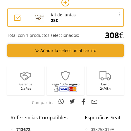
Kit de Juntas
28€
308
€
Total con 1 productos seleccionados:
Añadir la selección al carrito
Garantía
Pago 100%
seguro
Envío
2 años
24/48h
Compartir:
Referencias Compatibles
Específicas Seat
713672
038253019A