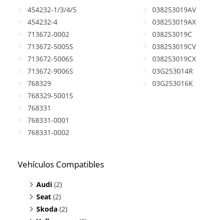
454232-1/3/4/5
038253019AV
454232-4
038253019AX
713672-0002
038253019C
713672-5005S
038253019CV
713672-5006S
038253019CX
713672-9006S
03G253014R
768329
03G253016K
768329-5001S
768331
768331-0001
768331-0002
Vehículos Compatibles
Audi
(2)
Seat
A3 1.9 TDI
(2)
(motor ALH/AHF/AJM/AUY)
Skoda
A3 1.9 TDI
Leon 1.9 TDI
(2)
(motor ALH/AHF/ASV)
(motor ALH/AHF/AJM/AUY)