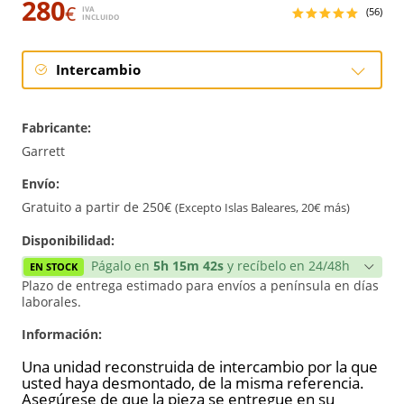
280
€
IVA
(56)
INCLUIDO
Intercambio
Intercambio
Fabricante:
Reconstrucción
Garrett
Envío:
Nuevo
Gratuito a partir de 250€
(Excepto Islas Baleares, 20€ más)
Reforzado
Disponibilidad:
Págalo en
5h 15m 41s
y recíbelo en 24/48h
EN STOCK
Plazo de entrega estimado para envíos a península en días
laborales.
Información:
Una unidad reconstruida de intercambio por la que
usted haya desmontado, de la misma referencia.
Asegúrese de que la pieza se entregue en su