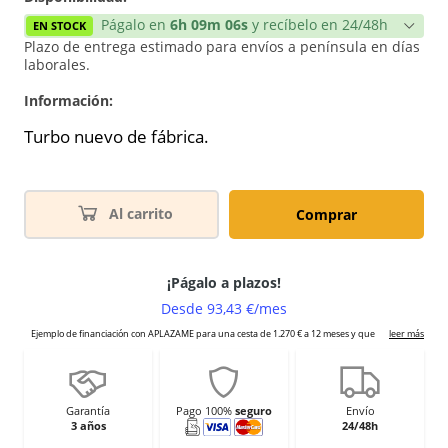
Págalo en
6h 09m 06s
y recíbelo en 24/48h
EN STOCK
Plazo de entrega estimado para envíos a península en días
laborales.
Información:
Turbo nuevo de fábrica.
Al carrito
Comprar
Garantía
Pago 100%
seguro
Envío
3 años
24/48h