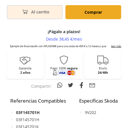
Al carrito
Comprar
Garantía
Pago 100%
seguro
Envío
2 años
24/48h
Compartir:
Referencias Compatibles
Específicas Skoda
03F145701H
9V202
03F145701H
03F145701K