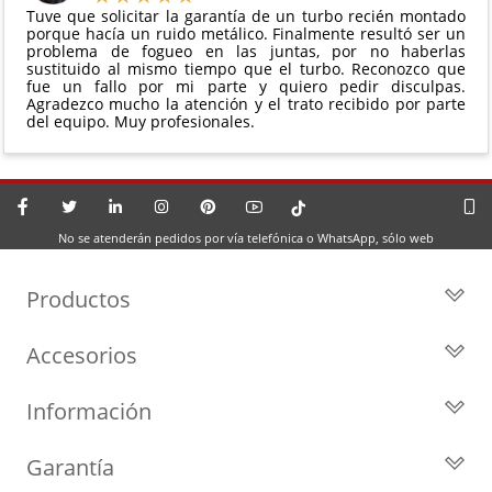
Tuve que solicitar la garantía de un turbo recién montado
porque hacía un ruido metálico. Finalmente resultó ser un
problema de fogueo en las juntas, por no haberlas
sustituido al mismo tiempo que el turbo. Reconozco que
fue un fallo por mi parte y quiero pedir disculpas.
Agradezco mucho la atención y el trato recibido por parte
del equipo. Muy profesionales.
No se atenderán pedidos por vía telefónica o WhatsApp, sólo web
Productos
Todos los Turbos
Accesorios
Turbos por Marca
Actuadores y Válvulas
Turbos Nuevos
Información
Geometrías
Turbos de Intercambio
Blog
Inyección
Cartuchos
Garantía
Privacidad y Aviso Legal
Sensores
Reconstrucción de Turbos