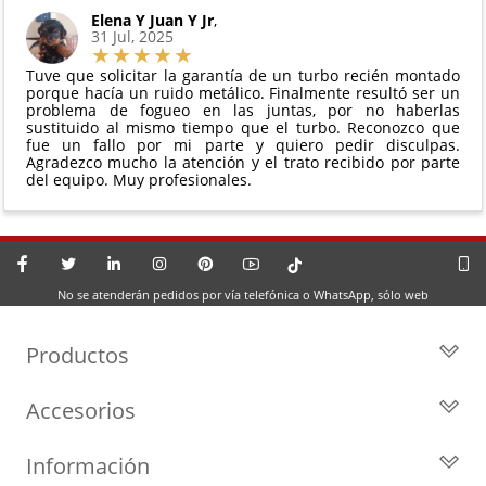
Elena Y Juan Y Jr
,
31 Jul, 2025
Tuve que solicitar la garantía de un turbo recién montado
porque hacía un ruido metálico. Finalmente resultó ser un
problema de fogueo en las juntas, por no haberlas
sustituido al mismo tiempo que el turbo. Reconozco que
fue un fallo por mi parte y quiero pedir disculpas.
Agradezco mucho la atención y el trato recibido por parte
del equipo. Muy profesionales.
No se atenderán pedidos por vía telefónica o WhatsApp, sólo web
Productos
Todos los Turbos
Accesorios
Turbos por Marca
Actuadores y Válvulas
Turbos Nuevos
Información
Geometrías
Turbos de Intercambio