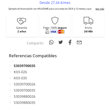
Garantía
Pago 100%
seguro
Envío
2 años
24/48h
Compartir:
Referencias Compatibles
53039700035
K03-026
K03-035
53039700026
53039700035
53039880026
53039880035