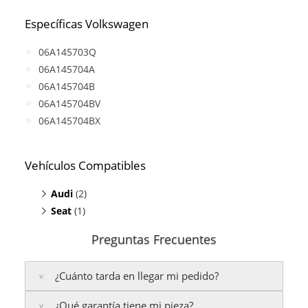
Específicas Volkswagen
06A145703Q
06A145704A
06A145704B
06A145704BV
06A145704BX
Vehículos Compatibles
Audi
(2)
Seat
A3 1.8 T
(1)
(motor AQA / AJQ)
TT 1.8 T
Leon 1.8 T
(motor AJQ / APP / AQA / AGU)
(motor AJQ / APP / AQA / AGU)
Preguntas Frecuentes
¿Cuánto tarda en llegar mi pedido?
¿Qué garantía tiene mi pieza?