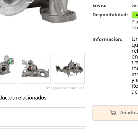
Envío:
Reconstrucc
Gra
Disponibilidad:
E
Nuevo
Pla
lab
Reforzado
Un
Información:
qu
re
en
tr
to
in
y 
Re
Imágenes orientativas
ac
ductos relacionados
Añadir 
0