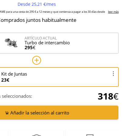
omprados juntos habitualmente
ARTÍCULO ACTUAL
Turbo de intercambio
295
€
Kit de Juntas
23€
318
€
 seleccionados:
Añadir la selección al carrito