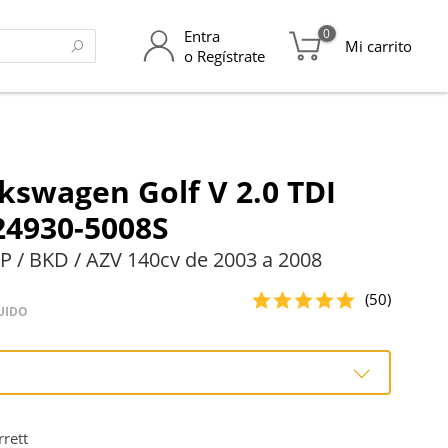
0
Entra
Mi carrito
o Regístrate
kswagen Golf V 2.0 TDI
24930-5008S
 / BKD / AZV 140cv de 2003 a 2008
(50)
UIDO
o
rett