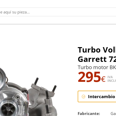
Turbo Vol
Garrett 7
Turbo motor BKP
295
€
IVA
INCL
Intercambio
Intercambi
Fabricante:
Gar