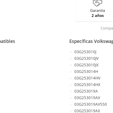
Garantía
2 años
Compar
atibles
Específicas Volkswa
03G253010J
03G253010JV
03G253010JX
03G253014H
03G253014HV
03G253014HX
03G253019A
03G253019AV
03G253019AV550
03G253019AX