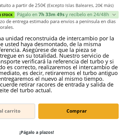
ión
tuito a partir de 250€
(Excepto Islas Baleares, 20€ más)
Págalo en
7h 33m 48s
y recíbelo en 24/48h
N STOCK
zo de entrega estimado para envíos a península en días
orales.
a unidad reconstruida de intercambio por la
e usted haya desmontado, de la misma
ferencia. Asegúrese de que la pieza se
tregue en su totalidad. Nuestro servicio de
ansporte verificará la referencia del turbo y si
do es correcto, realizaremos el intercambio de
mediato, es decir, retiraremos el turbo antiguo
entregaremos el nuevo al mismo tiempo.
cuerde retirar racores de entrada y salida de
eite del turbo actual.
al carrito
Comprar