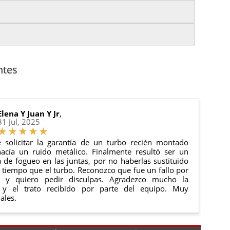
es.
nto del pedido para que puedas localizar tu paquete
uación).
anque y compresores de aire acondicionado.
cha de entrega.
ntes
 estado de tu pedido.
ciones generales
para más información.
Elena Y Juan Y Jr
,
31 Jul, 2025
 solicitar la garantía de un turbo recién montado
acía un ruido metálico. Finalmente resultó ser un
de fogueo en las juntas, por no haberlas sustituido
tiempo que el turbo. Reconozco que fue un fallo por
e y quiero pedir disculpas. Agradezco mucho la
 y el trato recibido por parte del equipo. Muy
ales.