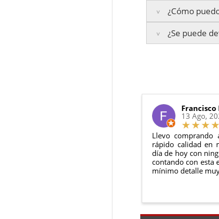
¿Cómo puedo 
Islas Baleares:
El t
La garantía varía se
Los plazos pueden va
¿Se puede dev
3 años de ga
Te enviaremos un co
2 años de ga
en todo momento.
6 meses de g
Sí, puedes devolver
Además, desde tu
p
Todas nuestras gara
Condiciones:
El producto
n
Debe devolve
Francisco
13 Ago, 2
Llevo comprando 
rápido calidad en 
día de hoy con ning
contando con esta e
mínimo detalle muy