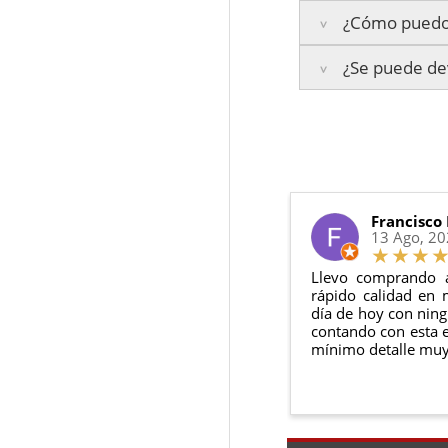
¿Cómo puedo 
Islas Baleares:
El t
La garantía varía se
Los plazos pueden va
¿Se puede dev
3 años de ga
Te enviaremos un co
2 años de ga
en todo momento.
6 meses de g
Sí, puedes devolver
Además, desde tu
p
Todas nuestras gara
Condiciones:
El producto
n
Debe devolve
Francisco
13 Ago, 2
Llevo comprando 
rápido calidad en 
día de hoy con ning
contando con esta e
mínimo detalle muy