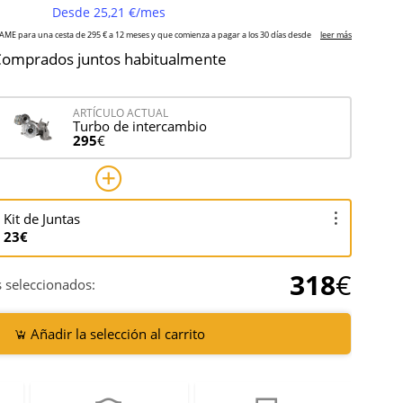
omprados juntos habitualmente
ARTÍCULO ACTUAL
Turbo de intercambio
295
€
Kit de Juntas
23€
318
€
 seleccionados:
Añadir la selección al carrito