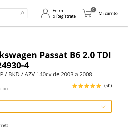
0
Entra
Mi carrito
o Regístrate
kswagen Passat B6 2.0 TDI
24930-4
 / BKD / AZV 140cv de 2003 a 2008
(50)
UIDO
o
rett