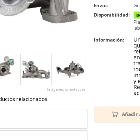
Envío:
Reconstrucc
Gra
Disponibilidad:
E
Nuevo
Pla
lab
Reforzado
Un
Información:
qu
re
en
tr
to
in
y 
Re
Imágenes orientativas
ac
ductos relacionados
Añadir 
0