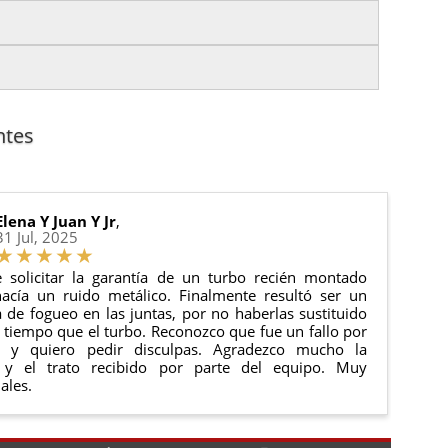
es.
nto del pedido para que puedas localizar tu paquete
uación).
anque y compresores de aire acondicionado.
cha de entrega.
ntes
 estado de tu pedido.
ciones generales
para más información.
Elena Y Juan Y Jr
,
31 Jul, 2025
 solicitar la garantía de un turbo recién montado
acía un ruido metálico. Finalmente resultó ser un
de fogueo en las juntas, por no haberlas sustituido
tiempo que el turbo. Reconozco que fue un fallo por
e y quiero pedir disculpas. Agradezco mucho la
 y el trato recibido por parte del equipo. Muy
ales.