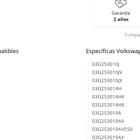
Garantía
2 años
Compar
atibles
Específicas Volkswa
03G253010J
03G253010JV
03G253010JX
03G253014H
03G253014HV
03G253014HX
03G253019A
03G253019AV
03G253019AV550
03G253019AX