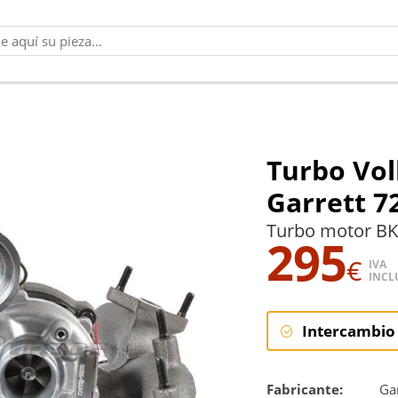
Turbo Vol
Garrett 7
Turbo motor BKP
295
€
IVA
INCL
Intercambio
Intercambi
Fabricante:
Gar