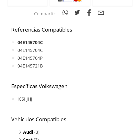
Compartir:
Referencias Compatibles
04E145704C
04E145704C
04E145704P
04E145721B
Específicas Volkswagen
ICSI JHJ
Vehículos Compatibles
Audi
(3)
Seat
A3 1.4
(3)
(TFSI, motor CHPA / CZDA / CPTA /)