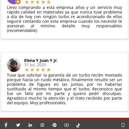
vigente. Consulta nuestras
condiciones generales
Debe devolverse en su
embalaje original
y en
para más información.
Llevo comprando a esta empresa años y un servicio muy
perfectas condiciones
rápido calidad en materiales ya que nunca tuve problema
a día de hoy con ningún turbo re acondicionado de ellos
seguiré contando con esta empresa cuando los necesite te
asesoran al mínimo detalle muy responsables
(recomendable)
Elena Y Juan Y Jr
,
31 Jul, 2025
Tuve que solicitar la garantía de un turbo recién montado
porque hacía un ruido metálico. Finalmente resultó ser un
problema de fogueo en las juntas, por no haberlas
sustituido al mismo tiempo que el turbo. Reconozco que
fue un fallo por mi parte y quiero pedir disculpas.
Agradezco mucho la atención y el trato recibido por parte
del equipo. Muy profesionales.