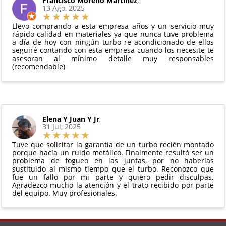
Francisco Moreno Martinez
,
Todas nuestras garantías cumplen con la legislación
13 Ago, 2025
manipulado
vigente. Consulta nuestras
condiciones generales
Debe devolverse en su
embalaje original
y en
para más información.
Llevo comprando a esta empresa años y un servicio muy
perfectas condiciones
rápido calidad en materiales ya que nunca tuve problema
a día de hoy con ningún turbo re acondicionado de ellos
seguiré contando con esta empresa cuando los necesite te
asesoran al mínimo detalle muy responsables
(recomendable)
Elena Y Juan Y Jr
,
31 Jul, 2025
Tuve que solicitar la garantía de un turbo recién montado
porque hacía un ruido metálico. Finalmente resultó ser un
problema de fogueo en las juntas, por no haberlas
sustituido al mismo tiempo que el turbo. Reconozco que
fue un fallo por mi parte y quiero pedir disculpas.
Agradezco mucho la atención y el trato recibido por parte
del equipo. Muy profesionales.