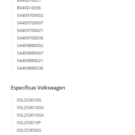
BV40D-0021
BV40D-0036
54409700002
54409700007
54409700021
54409700036
54409880002
54409880007
54409880021
54409880036
Específicas Volkswagen
03L253010G
03L253010GV
03L253010GX
03L253019P
03L253056G