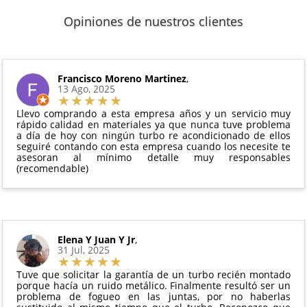
2 años de garantía
: Para el resto de productos
que puedas localizar tu paquete en todo momento.
Sí, puedes devolver cualquier producto en el plazo
Los plazos pueden variar según el destino y la
(excepto los indicados a continuación).
Opiniones de nuestros clientes
de
14 días naturales
desde la fecha de entrega.
disponibilidad del producto.
6 meses de garantía
: Inyectores de
Además, desde tu
panel de usuario
en nuestra web
intercambio, actuadores, motores de arranque
puedes ver en todo momento el estado de tu
Condiciones:
y compresores de aire acondicionado.
pedido.
El producto
no debe haber sido montado ni
Francisco Moreno Martinez
,
Todas nuestras garantías cumplen con la legislación
13 Ago, 2025
manipulado
vigente. Consulta nuestras
condiciones generales
Debe devolverse en su
embalaje original
y en
para más información.
Llevo comprando a esta empresa años y un servicio muy
perfectas condiciones
rápido calidad en materiales ya que nunca tuve problema
a día de hoy con ningún turbo re acondicionado de ellos
seguiré contando con esta empresa cuando los necesite te
asesoran al mínimo detalle muy responsables
(recomendable)
Elena Y Juan Y Jr
,
31 Jul, 2025
Tuve que solicitar la garantía de un turbo recién montado
porque hacía un ruido metálico. Finalmente resultó ser un
problema de fogueo en las juntas, por no haberlas