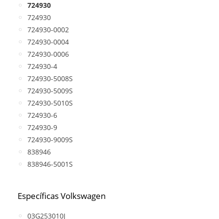
724930
724930
724930-0002
724930-0004
724930-0006
724930-4
724930-5008S
724930-5009S
724930-5010S
724930-6
724930-9
724930-9009S
838946
838946-5001S
Específicas Volkswagen
03G253010J