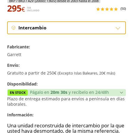
BKP / BKD / AZV (2000cc 136cv) desde el 2003 hasta el 2008
295
€
IVA
(50)
INCLUIDO
Intercambio
Intercambio
Fabricante:
Reconstrucción
Garrett
Envío:
Nuevo
Gratuito a partir de 250€
(Excepto Islas Baleares, 20€ más)
Reforzado
Disponibilidad:
Págalo en
20m 30s
y recíbelo en 24/48h
EN STOCK
Plazo de entrega estimado para envíos a península en días
laborales.
Información:
Una unidad reconstruida de intercambio por la que
usted haya desmontado, de la misma referencia.