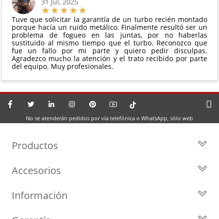
31 Jul, 2025
Tuve que solicitar la garantía de un turbo recién montado
porque hacía un ruido metálico. Finalmente resultó ser un
problema de fogueo en las juntas, por no haberlas
sustituido al mismo tiempo que el turbo. Reconozco que
fue un fallo por mi parte y quiero pedir disculpas.
Agradezco mucho la atención y el trato recibido por parte
del equipo. Muy profesionales.
No se atenderán pedidos por vía telefónica o WhatsApp, sólo web
Productos
Todos los Turbos
Accesorios
Turbos por Marca
Actuadores y Válvulas
Turbos Nuevos
Información
Geometrías
Turbos de Intercambio
Blog
Inyección
Cartuchos