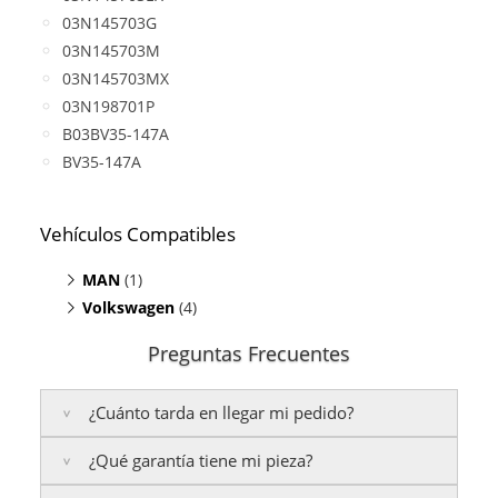
03N145703G
03N145703M
03N145703MX
03N198701P
B03BV35-147A
BV35-147A
Vehículos Compatibles
MAN
(1)
Volkswagen
TGE Bus 2.0
(4)
(TDI, motor CXEB)
Caravelle 2.0
(TDI, motor CXEB)
Preguntas Frecuentes
Crafter 2.0 TDI
(motor CXEB)
Grand California 2.0
(TDI, motor CXEB)
¿Cuánto tarda en llegar mi pedido?
Multivan 2.0
(TDI, motor CXEB)
¿Qué garantía tiene mi pieza?
Península:
Entregamos en un plazo estimado de
24
a 48 horas laborables
, si realizas tu pedido antes de