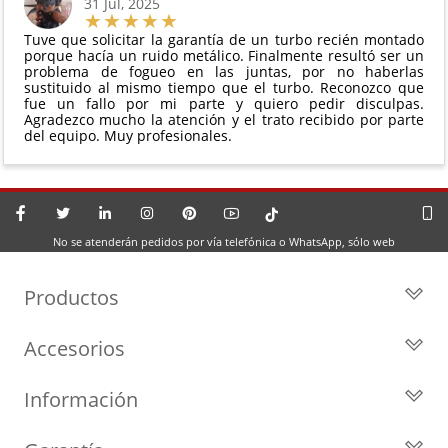
31 Jul, 2025
Tuve que solicitar la garantía de un turbo recién montado
porque hacía un ruido metálico. Finalmente resultó ser un
problema de fogueo en las juntas, por no haberlas
sustituido al mismo tiempo que el turbo. Reconozco que
fue un fallo por mi parte y quiero pedir disculpas.
Agradezco mucho la atención y el trato recibido por parte
del equipo. Muy profesionales.
No se atenderán pedidos por vía telefónica o WhatsApp, sólo web
Productos
Todos los Turbos
Accesorios
Turbos por Marca
Actuadores y Válvulas
Turbos Nuevos
Información
Geometrías
Turbos de Intercambio
Blog
Inyección
Cartuchos