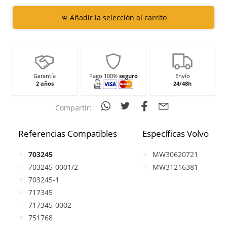
Añadir la selección al carrito
Garantía
Pago 100%
seguro
Envío
2 años
24/48h
Compartir:
Referencias Compatibles
Específicas Volvo
703245
MW30620721
703245-0001/2
MW31216381
703245-1
717345
717345-0002
751768