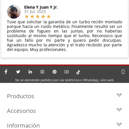
Elena Y Juan Y Jr
,
31 Jul, 2025
Tuve que solicitar la garantía de un turbo recién montado
porque hacía un ruido metálico. Finalmente resultó ser un
problema de fogueo en las juntas, por no haberlas
sustituido al mismo tiempo que el turbo. Reconozco que
fue un fallo por mi parte y quiero pedir disculpas.
Agradezco mucho la atención y el trato recibido por parte
del equipo. Muy profesionales.
No se atenderán pedidos por vía telefónica o WhatsApp, sólo web
Productos
Todos los Turbos
Accesorios
Turbos por Marca
Actuadores y Válvulas
Turbos Nuevos
Información
Geometrías