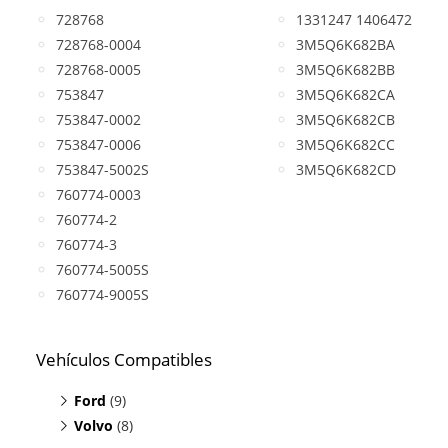
728768
1331247 1406472
728768-0004
3M5Q6K682BA
728768-0005
3M5Q6K682BB
753847
3M5Q6K682CA
753847-0002
3M5Q6K682CB
753847-0006
3M5Q6K682CC
753847-5002S
3M5Q6K682CD
760774-0003
760774-2
760774-3
760774-5005S
760774-9005S
Vehículos Compatibles
Ford
(9)
Volvo
C-MAX 2.0 TDCI
(8)
(motor DW10BTED)