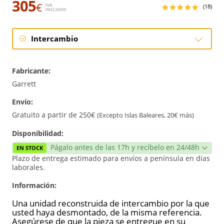
305
€
IVA
(18)
INCLUIDO
Intercambio
Intercambio
Fabricante:
Reconstrucción
Garrett
Envío:
Nuevo
Gratuito a partir de 250€
(Excepto Islas Baleares, 20€ más)
Reforzado
Disponibilidad:
Págalo antes de las 17h y recíbelo en 24/48h
EN STOCK
Plazo de entrega estimado para envíos a península en días
laborales.
Información:
Una unidad reconstruida de intercambio por la que
usted haya desmontado, de la misma referencia.
Asegúrese de que la pieza se entregue en su