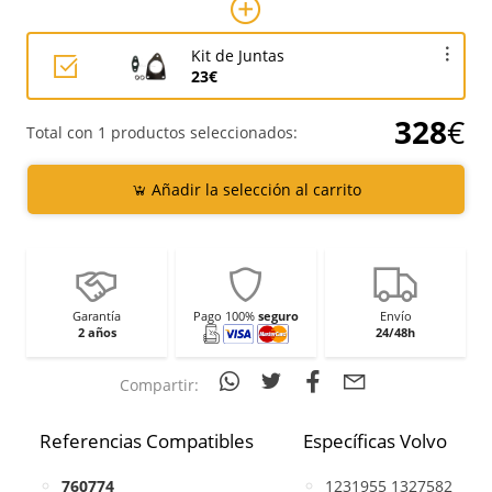
Kit de Juntas
23€
328
€
Total con 1 productos seleccionados:
Añadir la selección al carrito
Garantía
Pago 100%
seguro
Envío
2 años
24/48h
Compartir:
Referencias Compatibles
Específicas Volvo
760774
1231955 1327582