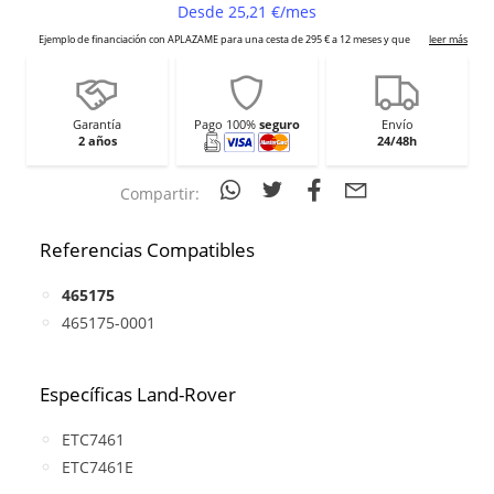
Garantía
Pago 100%
seguro
Envío
2 años
24/48h
Compartir:
Referencias Compatibles
465175
465175-0001
Específicas Land-Rover
ETC7461
ETC7461E