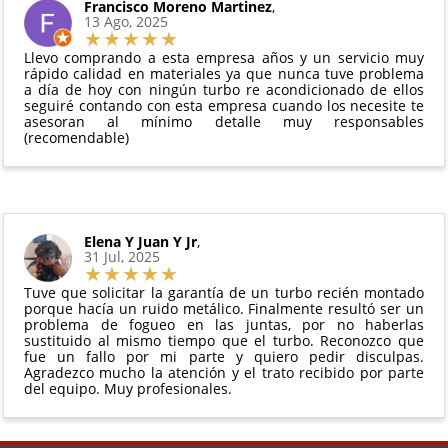
El producto
no debe haber sido montado ni
Francisco Moreno Martinez
,
Todas nuestras garantías cumplen con la legislación
13 Ago, 2025
manipulado
vigente. Consulta nuestras
condiciones generales
Debe devolverse en su
embalaje original
y en
para más información.
Llevo comprando a esta empresa años y un servicio muy
perfectas condiciones
rápido calidad en materiales ya que nunca tuve problema
a día de hoy con ningún turbo re acondicionado de ellos
seguiré contando con esta empresa cuando los necesite te
asesoran al mínimo detalle muy responsables
(recomendable)
Elena Y Juan Y Jr
,
31 Jul, 2025
Tuve que solicitar la garantía de un turbo recién montado
porque hacía un ruido metálico. Finalmente resultó ser un
problema de fogueo en las juntas, por no haberlas
sustituido al mismo tiempo que el turbo. Reconozco que
fue un fallo por mi parte y quiero pedir disculpas.
Agradezco mucho la atención y el trato recibido por parte
del equipo. Muy profesionales.