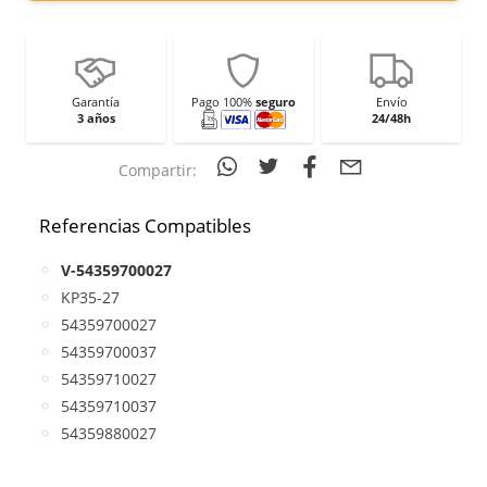
Garantía
Pago 100%
seguro
Envío
3 años
24/48h
Compartir:
Referencias Compatibles
V-54359700027
KP35-27
54359700027
54359700037
54359710027
54359710037
54359880027