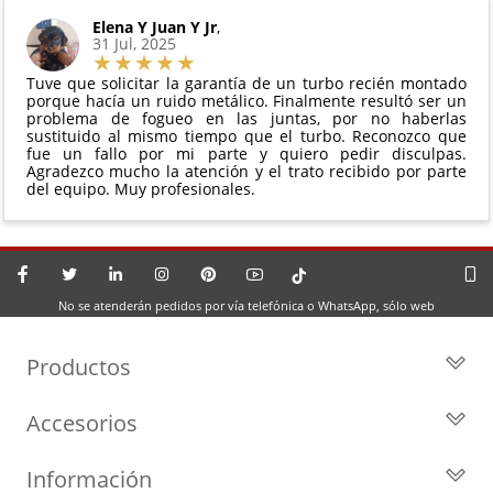
Elena Y Juan Y Jr
,
31 Jul, 2025
Tuve que solicitar la garantía de un turbo recién montado
porque hacía un ruido metálico. Finalmente resultó ser un
problema de fogueo en las juntas, por no haberlas
sustituido al mismo tiempo que el turbo. Reconozco que
fue un fallo por mi parte y quiero pedir disculpas.
Agradezco mucho la atención y el trato recibido por parte
del equipo. Muy profesionales.
No se atenderán pedidos por vía telefónica o WhatsApp, sólo web
Productos
Todos los Turbos
Accesorios
Turbos por Marca
Actuadores y Válvulas
Turbos Nuevos
Información
Geometrías