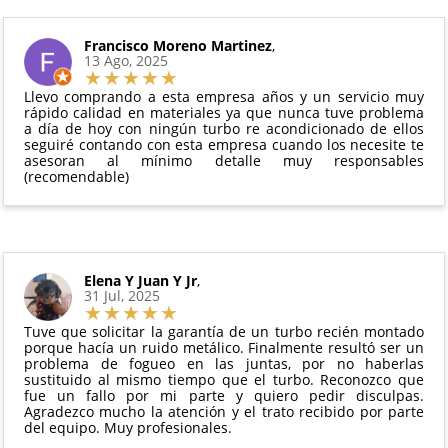
puedes ver en todo momento el estado de tu
Condiciones:
y compresores de aire acondicionado.
pedido.
El producto
no debe haber sido montado ni
Francisco Moreno Martinez
,
Todas nuestras garantías cumplen con la legislación
13 Ago, 2025
manipulado
vigente. Consulta nuestras
condiciones generales
Debe devolverse en su
embalaje original
y en
para más información.
Llevo comprando a esta empresa años y un servicio muy
perfectas condiciones
rápido calidad en materiales ya que nunca tuve problema
a día de hoy con ningún turbo re acondicionado de ellos
seguiré contando con esta empresa cuando los necesite te
asesoran al mínimo detalle muy responsables
(recomendable)
Elena Y Juan Y Jr
,
31 Jul, 2025
Tuve que solicitar la garantía de un turbo recién montado
porque hacía un ruido metálico. Finalmente resultó ser un
problema de fogueo en las juntas, por no haberlas
sustituido al mismo tiempo que el turbo. Reconozco que
fue un fallo por mi parte y quiero pedir disculpas.
Agradezco mucho la atención y el trato recibido por parte
del equipo. Muy profesionales.