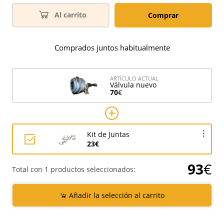
Al carrito
Comprar
Comprados juntos habitualmente
ARTÍCULO ACTUAL
Válvula nuevo
70
€
Kit de Juntas
23€
93
€
Total con 1 productos seleccionados:
Añadir la selección al carrito