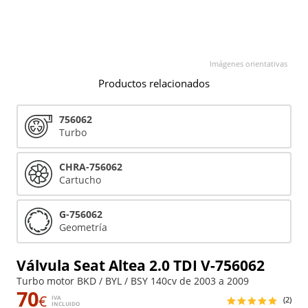
Imágenes orientativas
Productos relacionados
756062
Turbo
CHRA-756062
Cartucho
G-756062
Geometría
Válvula Seat Altea 2.0 TDI V-756062
Turbo motor BKD / BYL / BSY 140cv de 2003 a 2009
70
€
IVA
(2)
INCLUIDO