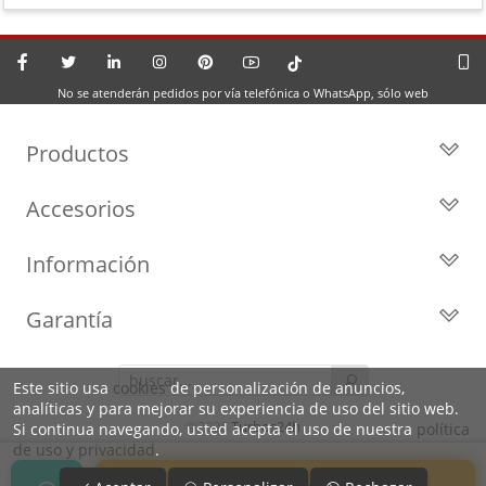
No se atenderán pedidos por vía telefónica o WhatsApp, sólo web
Productos
Todos los Turbos
Accesorios
Turbos por Marca
Actuadores y Válvulas
Turbos Nuevos
Información
Geometrías
Turbos de Intercambio
Blog
Inyección
Cartuchos
Garantía
Privacidad y Aviso Legal
Sensores
Reconstrucción de Turbos
Garantía de 2 años
Preguntas Frecuentes
Kits de Juntas
Líderes en el sector
Este sitio usa
cookies
de personalización de anuncios,
Identifica tu turbo
Motores de arranque
analíticas y para mejorar su experiencia de uso del sitio web.
Condiciones de venta,
Política de Cookies
©2026
Turbos24h
Si continua navegando, usted acepta el uso de nuestra
política
envíos y devoluciones
de uso y privacidad
.
Sobre Nosotros
Envíos 24/48h a toda España
IVA