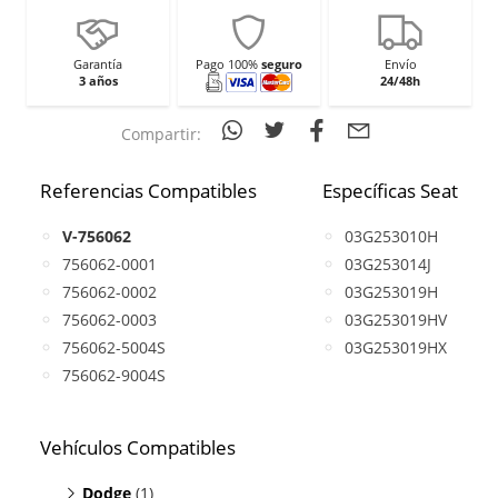
Garantía
Pago 100%
seguro
Envío
3 años
24/48h
Compartir:
Referencias Compatibles
Específicas Seat
V-756062
03G253010H
756062-0001
03G253014J
756062-0002
03G253019H
756062-0003
03G253019HV
756062-5004S
03G253019HX
756062-9004S
Vehículos Compatibles
Dodge
(1)