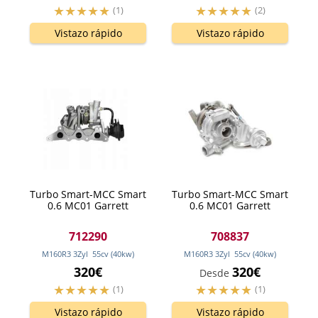
(1)
(2)
Vistazo rápido
Vistazo rápido
Turbo Smart-MCC Smart
Turbo Smart-MCC Smart
0.6 MC01 Garrett
0.6 MC01 Garrett
712290
708837
M160R3 3Zyl
55
cv
(40
kw
)
M160R3 3Zyl
55
cv
(40
kw
)
320€
320€
Desde
(1)
(1)
Vistazo rápido
Vistazo rápido