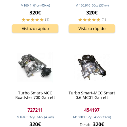
M160-1
61
cv
(45
kw
)
M 160.910
50
cv
(37
kw
)
320€
320€
(1)
(1)
Vistazo rápido
Vistazo rápido
Turbo Smart-MCC
Turbo Smart-MCC Smart
Roadster 700 Garrett
0.6 MC01 Garrett
727211
454197
M160R3 3Zyl
61
cv
(45
kw
)
M160R3 3 Zyl
45
cv
(33
kw
)
320€
320€
Desde