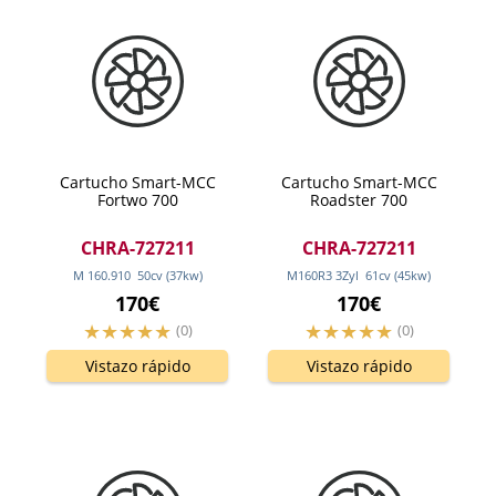
Cartucho Smart-MCC
Cartucho Smart-MCC
Fortwo 700
Roadster 700
CHRA-727211
CHRA-727211
M 160.910
50
cv
(37
kw
)
M160R3 3Zyl
61
cv
(45
kw
)
170€
170€
(0)
(0)
Vistazo rápido
Vistazo rápido