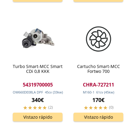
Turbo Smart-MCC Smart
Cartucho Smart-MCC
CDi 0,8 KKK
Fortwo 700
54319700005
CHRA-727211
OM660DE08LA DPF
45
cv
(33
kw
)
M160-1
61
cv
(45
kw
)
340€
170€
(2)
(0)
Vistazo rápido
Vistazo rápido