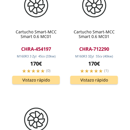
Cartucho Smart-MCC
Cartucho Smart-MCC
Smart 0.6 MC01
Smart 0.6 MC01
CHRA-454197
CHRA-712290
M160R3 3 Zyl
45
cv
(33
kw
)
M160R3 3Zyl
55
cv
(40
kw
)
170€
170€
(0)
(1)
Vistazo rápido
Vistazo rápido