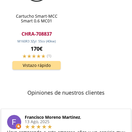
Cartucho Smart-MCC
Smart 0.6 MC01
CHRA-708837
M160R3 3Zyl
55
cv
(40
kw
)
170€
(1)
Vistazo rápido
Opiniones de nuestros clientes
Francisco Moreno Martinez
,
13 Ago, 2025