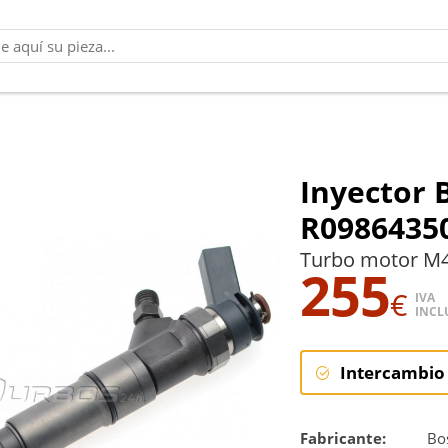
Inyector
R0986435
Turbo motor M
255
€
IVA
INCL
Intercambio
Intercambi
Fabricante:
Bo