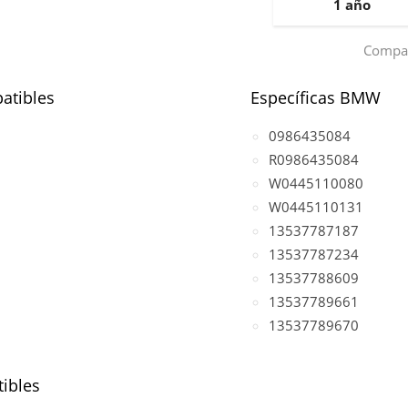
1 año
Compar
atibles
Específicas BMW
0986435084
R0986435084
W0445110080
W0445110131
13537787187
13537787234
13537788609
13537789661
13537789670
ibles