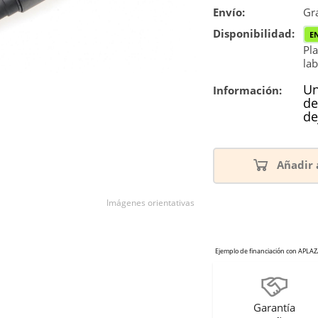
Envío:
Gra
Disponibilidad:
E
Pla
lab
Un
Información:
de
de
Añadir 
Imágenes orientativas
Garantía