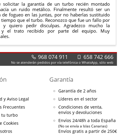
 solicitar la garantía de un turbo recién montado
acía un ruido metálico. Finalmente resultó ser un
de fogueo en las juntas, por no haberlas sustituido
tiempo que el turbo. Reconozco que fue un fallo por
e y quiero pedir disculpas. Agradezco mucho la
 y el trato recibido por parte del equipo. Muy
ales.
968 074 911
658 742 666
No se atenderán pedidos por vía telefónica o WhatsApp, sólo web
ión
Garantía
Garantía de 2 años
d y Aviso Legal
Líderes en el sector
s Frecuentes
Condiciones de venta,
envíos y devoluciones
a tu turbo
Envíos 24/48h a toda España
de Cookies
(No se envía a Islas Canarias)
sotros
Envíos gratis a partir de 250€