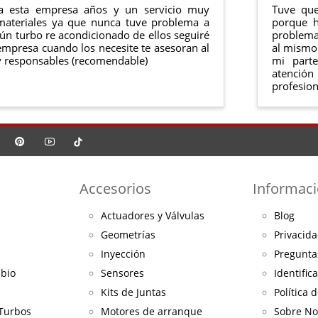
a esta empresa años y un servicio muy
Tuve que
materiales ya que nunca tuve problema a
porque h
ún turbo re acondicionado de ellos seguiré
problema 
mpresa cuando los necesite te asesoran al
al mismo 
 responsables (recomendable)
mi part
atención
profesion
Accesorios
Informac
Actuadores y Válvulas
Blog
Geometrías
Privacida
Inyección
Pregunta
mbio
Sensores
Identific
Kits de Juntas
Política 
 Turbos
Motores de arranque
Sobre No