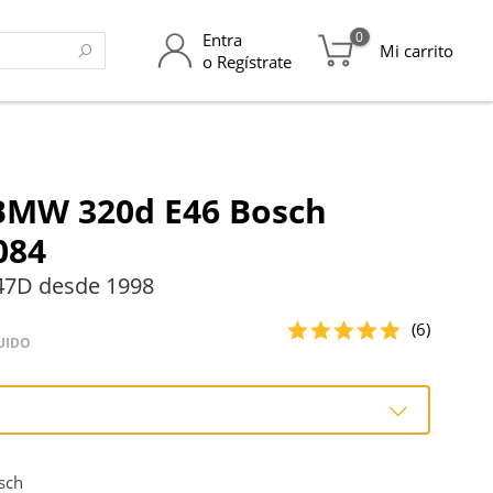
0
Entra
Mi carrito
o Regístrate
 BMW 320d E46 Bosch
084
47D desde 1998
(6)
UIDO
o
sch