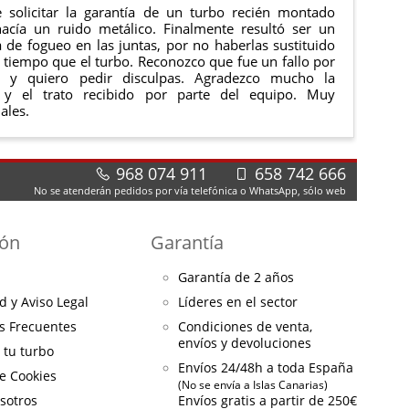
 solicitar la garantía de un turbo recién montado
acía un ruido metálico. Finalmente resultó ser un
de fogueo en las juntas, por no haberlas sustituido
tiempo que el turbo. Reconozco que fue un fallo por
e y quiero pedir disculpas. Agradezco mucho la
 y el trato recibido por parte del equipo. Muy
ales.
968 074 911
658 742 666
No se atenderán pedidos por vía telefónica o WhatsApp, sólo web
ión
Garantía
Garantía de 2 años
d y Aviso Legal
Líderes en el sector
s Frecuentes
Condiciones de venta,
envíos y devoluciones
a tu turbo
Envíos 24/48h a toda España
de Cookies
(No se envía a Islas Canarias)
sotros
Envíos gratis a partir de 250€