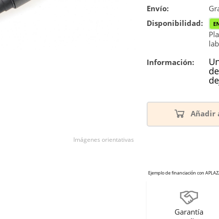
Envío:
Gra
Disponibilidad:
E
Pla
lab
Un
Información:
de
de
Añadir 
Imágenes orientativas
Garantía