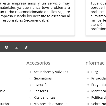
a esta empresa años y un servicio muy
Tuve que
materiales ya que nunca tuve problema a
porque h
ún turbo re acondicionado de ellos seguiré
problema 
mpresa cuando los necesite te asesoran al
al mismo 
 responsables (recomendable)
mi part
atención
profesion
Accesorios
Informac
Actuadores y Válvulas
Blog
Geometrías
Privacida
Inyección
Pregunta
mbio
Sensores
Identific
Kits de Juntas
Política 
 Turbos
Motores de arranque
Sobre No