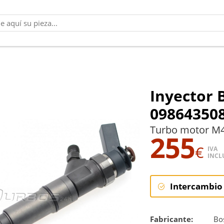
Inyector 
09864350
Turbo motor M
255
€
IVA
INCL
Intercambio
Intercambi
Fabricante:
Bo