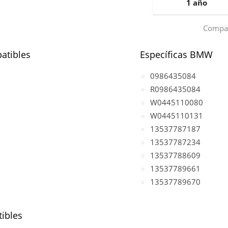
1 año
Compar
atibles
Específicas BMW
0986435084
R0986435084
W0445110080
W0445110131
13537787187
13537787234
13537788609
13537789661
13537789670
ibles