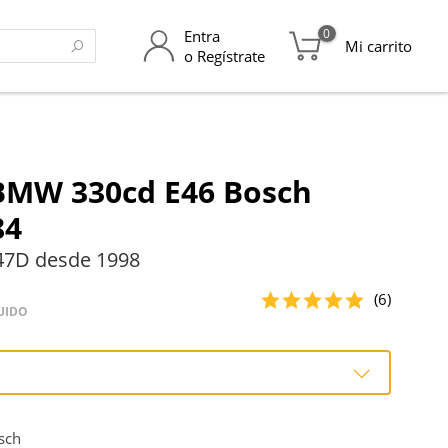
0
Entra
Mi carrito
o Regístrate
BMW 330cd E46 Bosch
84
47D desde 1998
(6)
UIDO
o
sch