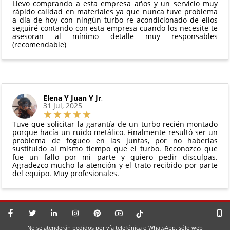
para más información.
Llevo comprando a esta empresa años y un servicio muy
perfectas condiciones
rápido calidad en materiales ya que nunca tuve problema
a día de hoy con ningún turbo re acondicionado de ellos
seguiré contando con esta empresa cuando los necesite te
asesoran al mínimo detalle muy responsables
(recomendable)
Elena Y Juan Y Jr
,
31 Jul, 2025
Tuve que solicitar la garantía de un turbo recién montado
porque hacía un ruido metálico. Finalmente resultó ser un
problema de fogueo en las juntas, por no haberlas
sustituido al mismo tiempo que el turbo. Reconozco que
fue un fallo por mi parte y quiero pedir disculpas.
Agradezco mucho la atención y el trato recibido por parte
del equipo. Muy profesionales.
No se atenderán pedidos por vía telefónica o WhatsApp, sólo web