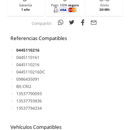
Garantía
Pago 100%
seguro
Envío
1 año
24/48h
Compartir:
Referencias Compatibles
0445110216
0445110161
0445110216
0445110216DC
0986435091
BX-CRI2
13537790093
13537793836
13537794334
Vehículos Compatibles