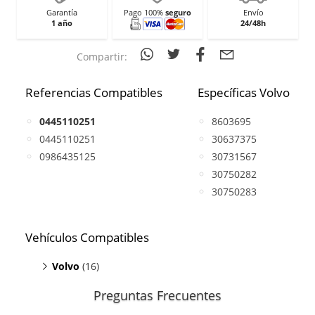
Garantía
Pago 100%
seguro
Envío
1 año
24/48h
Compartir:
Referencias Compatibles
Específicas Volvo
0445110251
8603695
0445110251
30637375
0986435125
30731567
30750282
30750283
Vehículos Compatibles
Volvo
(16)
C30 2.4
(D5, motor D5244T13 / D5244T8)
Preguntas Frecuentes
C30 2.4
(D5, motor D5244T9)