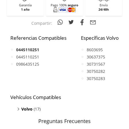
Garantía
Pago 100%
seguro
Envío
1 año
24/48h
Compartir:
Referencias Compatibles
Específicas Volvo
0445110251
8603695
0445110251
30637375
0986435125
30731567
30750282
30750283
Vehículos Compatibles
Volvo
(17)
C30 2.4
(D5, motor D5244T13 / D5244T8)
Preguntas Frecuentes
C30 2.4
(D5, motor D5244T9)