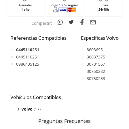
Garantía
Pago 100%
seguro
Envío
1 año
24/48h
Compartir:
Referencias Compatibles
Específicas Volvo
0445110251
8603695
0445110251
30637375
0986435125
30731567
30750282
30750283
Vehículos Compatibles
Volvo
(17)
C30 2.4
(D5, motor D5244T13 / D5244T8)
Preguntas Frecuentes
C30 2.4
(D5, motor D5244T9)