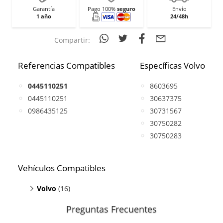
Garantía
Pago 100%
seguro
Envío
1 año
24/48h
Compartir:
Referencias Compatibles
Específicas Volvo
0445110251
8603695
0445110251
30637375
0986435125
30731567
30750282
30750283
Vehículos Compatibles
Volvo
(16)
C30 2.4
(D5, motor D5244T13 / D5244T8)
Preguntas Frecuentes
C30 2.4
(D5, motor D5244T9)