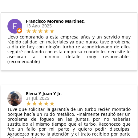
Además, desde tu
panel de usuario
en nuestra web
intercambio, actuadores, motores de arranque
puedes ver en todo momento el estado de tu
Condiciones:
y compresores de aire acondicionado.
pedido.
El producto
no debe haber sido montado ni
Francisco Moreno Martinez
,
Todas nuestras garantías cumplen con la legislación
13 Ago, 2025
manipulado
vigente. Consulta nuestras
condiciones generales
Debe devolverse en su
embalaje original
y en
para más información.
Llevo comprando a esta empresa años y un servicio muy
perfectas condiciones
rápido calidad en materiales ya que nunca tuve problema
a día de hoy con ningún turbo re acondicionado de ellos
seguiré contando con esta empresa cuando los necesite te
asesoran al mínimo detalle muy responsables
(recomendable)
Elena Y Juan Y Jr
,
31 Jul, 2025
Tuve que solicitar la garantía de un turbo recién montado
porque hacía un ruido metálico. Finalmente resultó ser un
problema de fogueo en las juntas, por no haberlas
sustituido al mismo tiempo que el turbo. Reconozco que
fue un fallo por mi parte y quiero pedir disculpas.
Agradezco mucho la atención y el trato recibido por parte